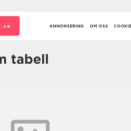
.
se
ANNONSERING
OM OSS
COOKI
m tabell