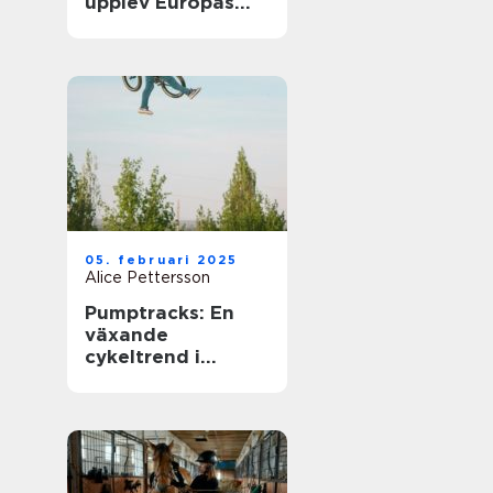
upplev Europas
bästa matcher live
05. februari 2025
Alice Pettersson
Pumptracks: En
växande
cykeltrend i
sverige