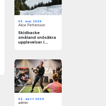
03. maj 2026
Alice Pettersson
Skidbacke
småland snösäkra
upplevelser i
hjärtat av skogen
02. april 2026
admin