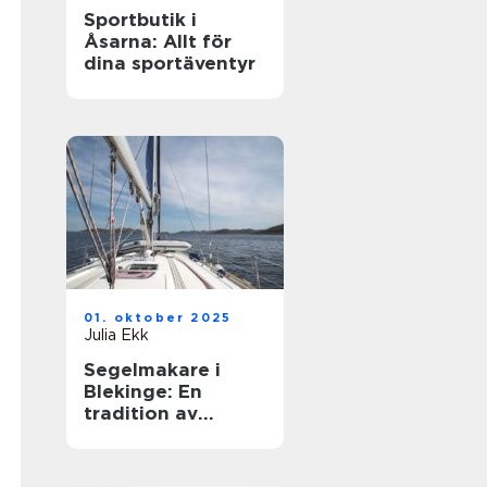
Sportbutik i
Åsarna: Allt för
dina sportäventyr
01. oktober 2025
Julia Ekk
Segelmakare i
Blekinge: En
tradition av
hantverk och
innovation