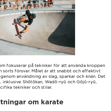
om fokuserar på tekniker för att använda kroppen
sorts försvar. Målet är att snabbt och effektivt
 genom användning av slag, sparkar och knän. Det
te, inklusive Shōtōkan, Wadō-ryū och Gōjū-ryū,
ifika tekniker och stilar.
ätningar om karate