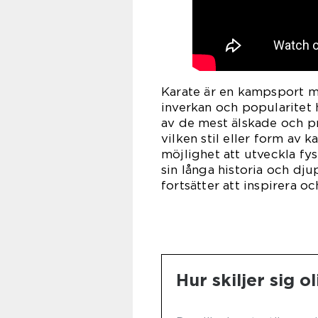
Karate är en kampsport me
inverkan och popularitet h
av de mest älskade och p
vilken stil eller form av 
möjlighet att utveckla fys
sin långa historia och dj
fortsätter att inspirera oc
Hur skiljer sig o