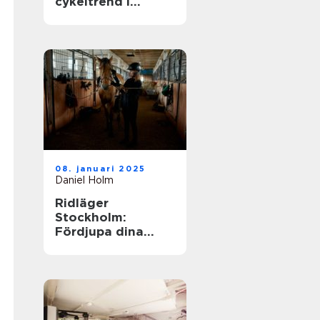
cykeltrend i
sverige
08. januari 2025
Daniel Holm
Ridläger
Stockholm:
Fördjupa dina
ridkunskaper i
naturskön miljö