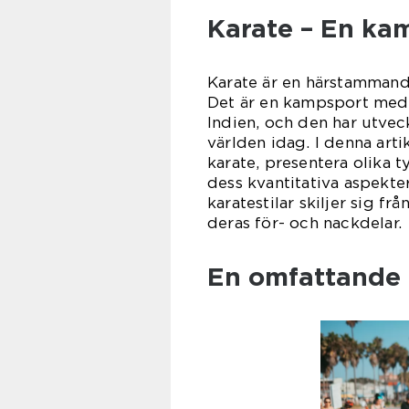
Karate – En kam
Karate är en härstammand
Det är en kampsport med 
Indien, och den har utvec
världen idag. I denna arti
karate, presentera olika t
dess kvantitativa aspekte
karatestilar skiljer sig f
deras för- och nackdelar.
En omfattande 