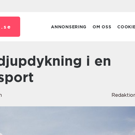
.
se
ANNONSERING
OM OSS
COOKI
sport
n
Redaktio