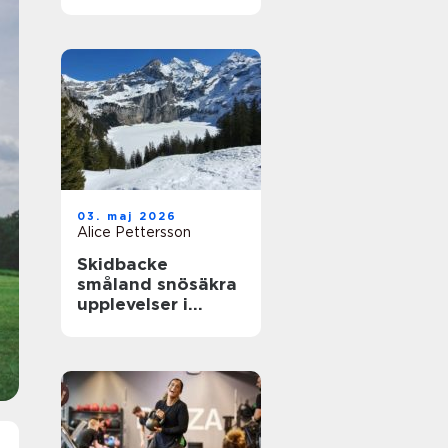
närhet till havet
03. maj 2026
Alice Pettersson
Skidbacke
småland snösäkra
upplevelser i
hjärtat av skogen