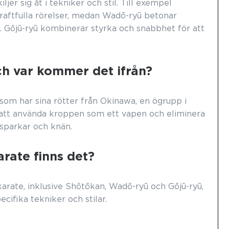
iljer sig åt i tekniker och stil. Till exempel
raftfulla rörelser, medan Wadō-ryū betonar
t. Gōjū-ryū kombinerar styrka och snabbhet för att
ch var kommer det ifrån?
om har sina rötter från Okinawa, en ögrupp i
 att använda kroppen som ett vapen och eliminera
sparkar och knän.
arate finns det?
karate, inklusive Shōtōkan, Wadō-ryū och Gōjū-ryū,
ecifika tekniker och stilar.