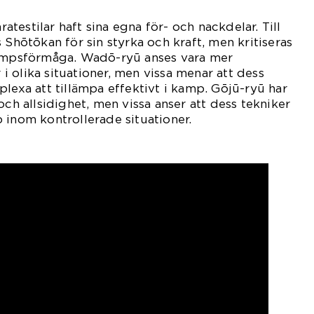
aratestilar haft sina egna för- och nackdelar. Till
ōtōkan för sin styrka och kraft, men kritiseras
kampsförmåga. Wadō-ryū anses vara mer
 olika situationer, men vissa menar att dess
plexa att tillämpa effektivt i kamp. Gōjū-ryū har
och allsidighet, men vissa anser att dess tekniker
 inom kontrollerade situationer.