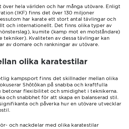
 över hela världen och har många utövare. Enligt
ation (IKF) finns det över 130 miljoner
essutom har karate ett stort antal tävlingar och
t och internationellt. Det finns olika typer av
 (mönsterslag), kumite (kamp mot en motståndare)
tekniker). Kvaliteten av dessa tävlingar kan
 av domare och rankningar av utövare.
llan olika karatestilar
etlig kampsport finns det skillnader mellan olika
 fokuserar Shōtōkan på snabba och kraftfulla
betonar flexibilitet och smidighet i teknikerna.
a och snabbhet för att skapa en balanserad stil.
 signifikanta och påverka hur en utövare utvecklar
stil.
r- och nackdelar med olika karatestilar