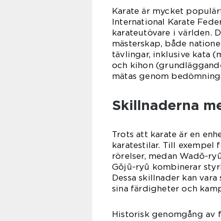
Karate är mycket populärt
International Karate Feder
karateutövare i världen. D
mästerskap, både nationell
tävlingar, inklusive kata
och kihon (grundläggande 
mätas genom bedömningar
Skillnaderna me
Trots att karate är en enh
karatestilar. Till exempel
rörelser, medan Wadō-ryū 
Gōjū-ryū kombinerar styrk
Dessa skillnader kan vara
sina färdigheter och kamp
Historisk genomgång av fö