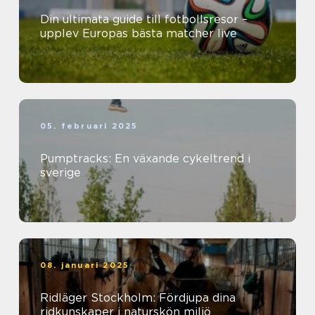
Din ultimata guide till fotbollsresor –
upplev Europas bästa matcher live
05. februari 2025
Pumptracks: En växande cykeltrend i
sverige
08. januari 2025
Ridläger Stockholm: Fördjupa dina
ridkunskaper i naturskön miljö