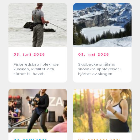
03. juni 2026
03. maj 2026
Fiskeredskap i blekinge
Skidbacke småland
kunskap, kvalitet och
snösäkra upplevelser i
närhet till havet
hjärtat av skogen