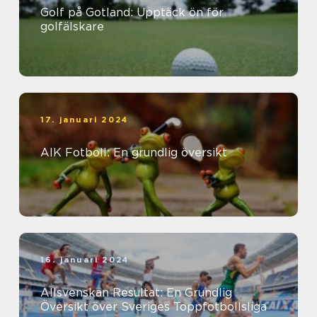
Golf på Gotland: Upptäck ön för
golfälskare
17. januari 2024
AIK Fotboll: En grundlig översikt
16. januari 2024
Allsvenskan Resultat: En Grundlig
Översikt över Sveriges Toppfotbollsliga