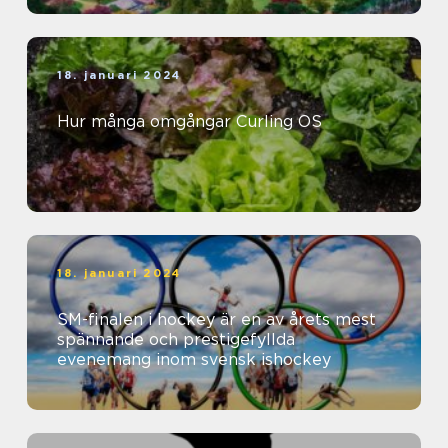
18. januari 2024
Hur många omgångar Curling OS
18. januari 2024
SM-finalen i hockey är en av årets mest
spännande och prestigefyllda
evenemang inom svensk ishockey