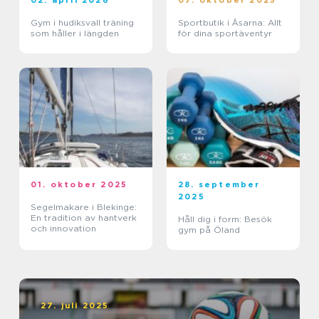
02. april 2026
07. oktober 2025
Gym i hudiksvall träning
Sportbutik i Åsarna: Allt
som håller i längden
för dina sportäventyr
01. oktober 2025
28. september
2025
Segelmakare i Blekinge:
En tradition av hantverk
Håll dig i form: Besök
och innovation
gym på Öland
27. juli 2025