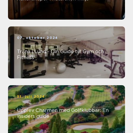
07. oktober 2024
Träna i Lund - Din Guide till Gym och
Fitness
31. juli 2024
Upplev Charmen med Golfklubbar: En
insiders guide