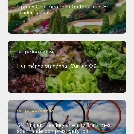
Upplev Charmen med Golfklubbar: En
insiders guide
18. januari 2024
Hur många omgångar Curling OS
18. januari 2024
SM-finalen i hockey är en av årets mest
spännande och prestigefyllda