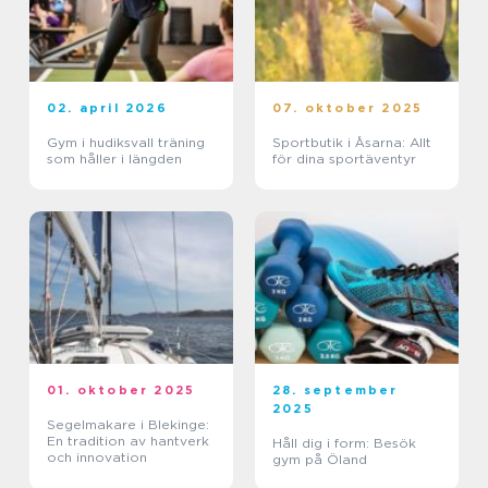
02. april 2026
07. oktober 2025
Gym i hudiksvall träning
Sportbutik i Åsarna: Allt
som håller i längden
för dina sportäventyr
01. oktober 2025
28. september
2025
Segelmakare i Blekinge:
En tradition av hantverk
Håll dig i form: Besök
och innovation
gym på Öland