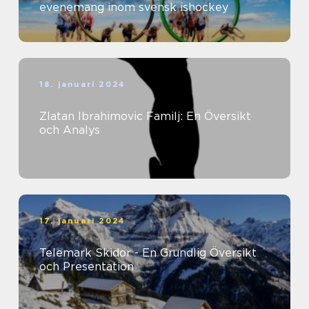
evenemang inom svensk ishockey
18. januari 2024
Zlatan Ibrahimovic Familj: En Översikt
och Analys
17. januari 2024
Telemark Skidor - En Grundlig Översikt
och Presentation