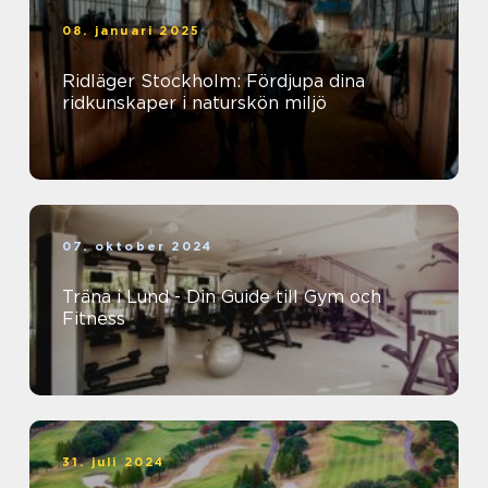
08. januari 2025
Ridläger Stockholm: Fördjupa dina
ridkunskaper i naturskön miljö
07. oktober 2024
Träna i Lund - Din Guide till Gym och
Fitness
31. juli 2024