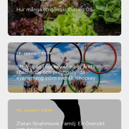
Hur många omgångar Curling OS
18. januari 2024
SM-finalen i hockey är en av årets mest
spännande och prestigefyllda
evenemang inom svensk ishockey
18. januari 2024
Zlatan Ibrahimovic Familj: En Översikt