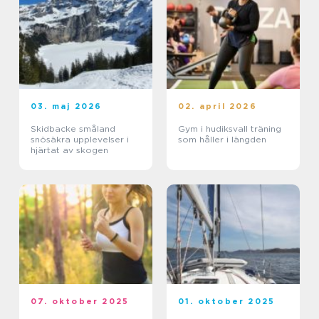
03. maj 2026
02. april 2026
Skidbacke småland
Gym i hudiksvall träning
snösäkra upplevelser i
som håller i längden
hjärtat av skogen
07. oktober 2025
01. oktober 2025