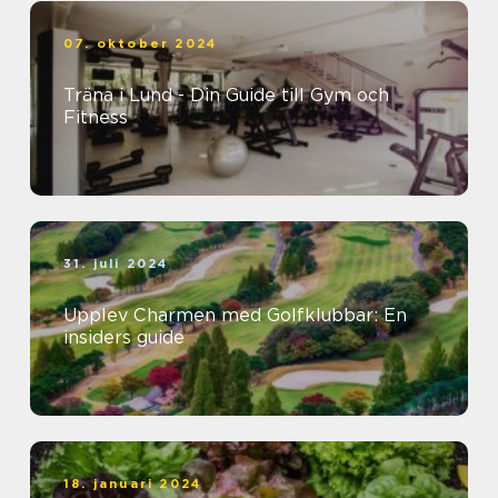
07. oktober 2024
Träna i Lund - Din Guide till Gym och
Fitness
31. juli 2024
Upplev Charmen med Golfklubbar: En
insiders guide
18. januari 2024