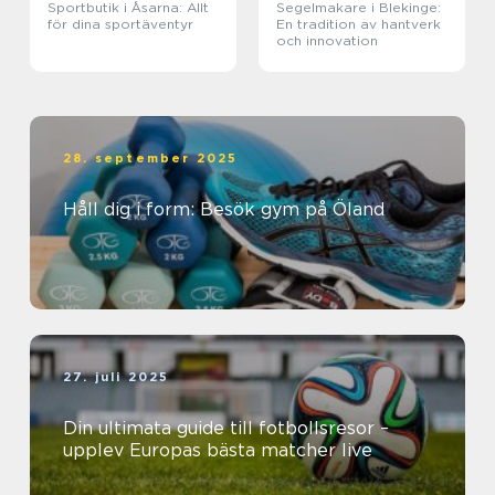
Sportbutik i Åsarna: Allt
Segelmakare i Blekinge:
för dina sportäventyr
En tradition av hantverk
och innovation
28. september 2025
Håll dig i form: Besök gym på Öland
27. juli 2025
Din ultimata guide till fotbollsresor –
upplev Europas bästa matcher live