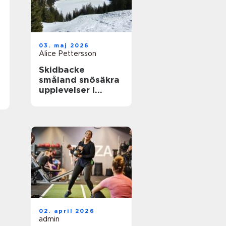
03. maj 2026
Alice Pettersson
Skidbacke
småland snösäkra
upplevelser i
hjärtat av skogen
02. april 2026
admin