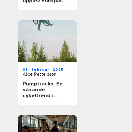
upplev Europas
bästa matcher live
05. februari 2025
Alice Pettersson
Pumptracks: En
växande
cykeltrend i
sverige