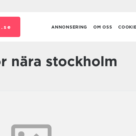
.
se
ANNONSERING
OM OSS
COOKI
or nära stockholm