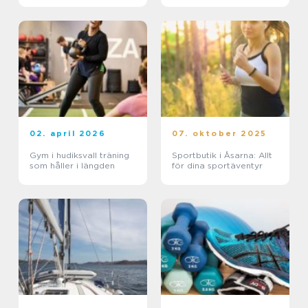
02. april 2026
07. oktober 2025
Gym i hudiksvall träning
Sportbutik i Åsarna: Allt
som håller i längden
för dina sportäventyr