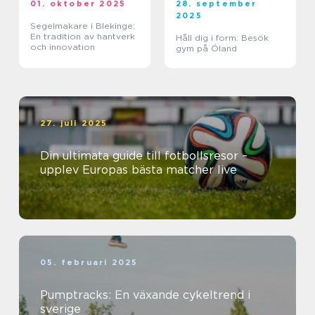
01. oktober 2025
28. september
2025
Segelmakare i Blekinge:
En tradition av hantverk
Håll dig i form: Besök
och innovation
gym på Öland
27. juli 2025
Din ultimata guide till fotbollsresor –
upplev Europas bästa matcher live
05. februari 2025
Pumptracks: En växande cykeltrend i
sverige