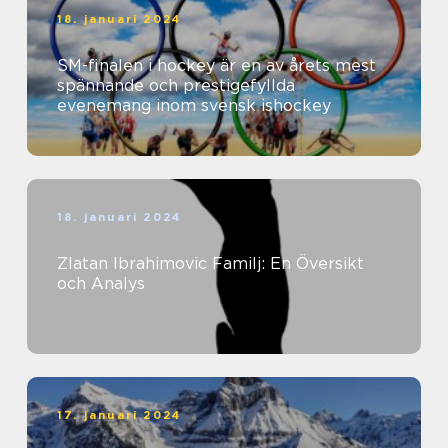
18. januari 2024
SM-finalen i hockey är en av årets mest
spännande och prestigefyllda
evenemang inom svensk ishockey
18. januari 2024
Zlatan Ibrahimovic Familj: En Översikt
och Analys
17. januari 2024