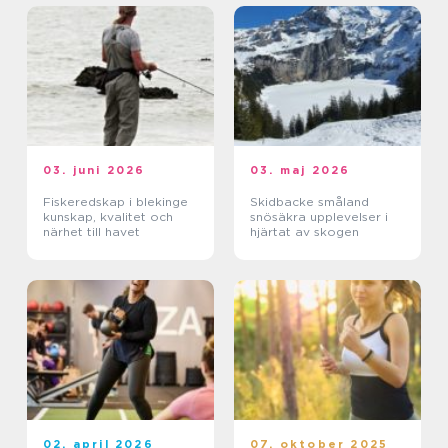
03. juni 2026
03. maj 2026
Fiskeredskap i blekinge
Skidbacke småland
kunskap, kvalitet och
snösäkra upplevelser i
närhet till havet
hjärtat av skogen
02. april 2026
07. oktober 2025