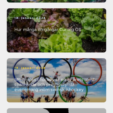
18. januari 2024
Hur många omgångar Curling OS
18. januari 2024
SM-finalen i hockey är en av årets mest
spännande och prestigefyllda
evenemang inom svensk ishockey