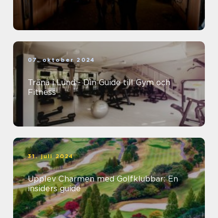
07. oktober 2024
Träna i Lund - Din Guide till Gym och
Fitness
31. juli 2024
Upplev Charmen med Golfklubbar: En
insiders guide