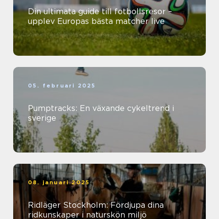
Din ultimata guide till fotbollsresor –
upplev Europas bästa matcher live
05. februari 2025
Pumptracks: En växande cykeltrend i
sverige
08. januari 2025
Ridläger Stockholm: Fördjupa dina
ridkunskaper i naturskön miljö