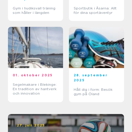
Gym i hudiksvall träning
Sportbutik i Åsarna: Allt
som håller i längden
för dina sportäventyr
01. oktober 2025
28. september
2025
Segelmakare i Blekinge:
En tradition av hantverk
Håll dig i form: Besök
och innovation
gym på Öland
27. juli 2025