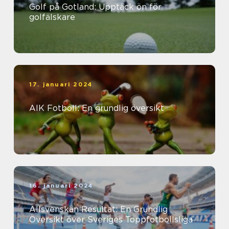
Golf på Gotland: Upptäck ön för
golfälskare
17. januari 2024
AIK Fotboll: En grundlig översikt
16. januari 2024
Allsvenskan Resultat: En Grundlig
Översikt över Sveriges Toppfotbollsliga