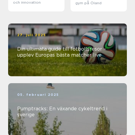
och innovation
gym på Öland
27. juli 2025
Din ultimata guide till fotbollsresor –
upplev Europas bästa matcher live
05. februari 2025
Pumptracks: En växande cykeltrend i
sverige