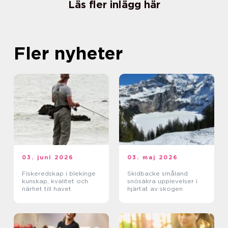
Läs fler inlägg här
Fler nyheter
03. juni 2026
03. maj 2026
Fiskeredskap i blekinge
Skidbacke småland
kunskap, kvalitet och
snösäkra upplevelser i
närhet till havet
hjärtat av skogen