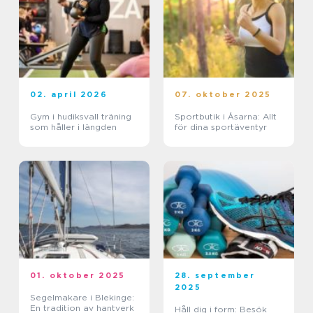
02. april 2026
07. oktober 2025
Gym i hudiksvall träning
Sportbutik i Åsarna: Allt
som håller i längden
för dina sportäventyr
01. oktober 2025
28. september
2025
Segelmakare i Blekinge:
En tradition av hantverk
Håll dig i form: Besök