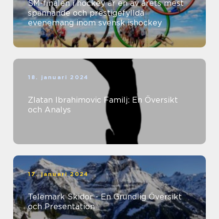
SM-finalen i hockey är en av årets mest
spännande och prestigefyllda
evenemang inom svensk ishockey
18. januari 2024
Zlatan Ibrahimovic Familj: En Översikt
och Analys
17. januari 2024
Telemark Skidor - En Grundlig Översikt
och Presentation