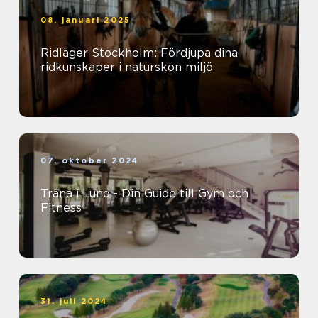
08. januari 2025
Ridläger Stockholm: Fördjupa dina
ridkunskaper i naturskön miljö
07. oktober 2024
Träna i Lund - Din Guide till Gym och
Fitness
31. juli 2024