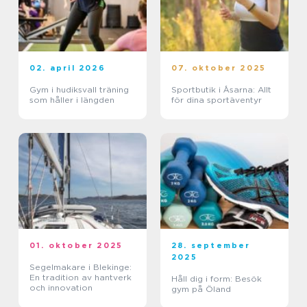
02. april 2026
07. oktober 2025
Gym i hudiksvall träning
Sportbutik i Åsarna: Allt
som håller i längden
för dina sportäventyr
01. oktober 2025
28. september
2025
Segelmakare i Blekinge:
En tradition av hantverk
Håll dig i form: Besök
och innovation
gym på Öland