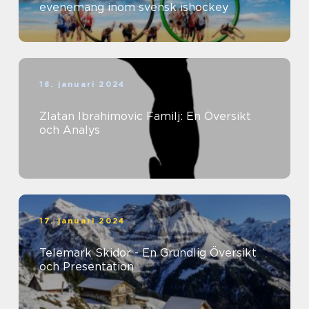
evenemang inom svensk ishockey
18. januari 2024
Zlatan Ibrahimovic Familj: En Översikt
och Analys
17. januari 2024
Telemark Skidor - En Grundlig Översikt
och Presentation