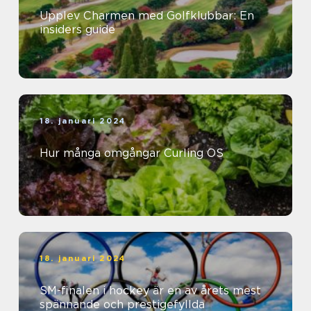
Upplev Charmen med Golfklubbar: En
insiders guide
18. januari 2024
Hur många omgångar Curling OS
18. januari 2024
SM-finalen i hockey är en av årets mest
spännande och prestigefyllda