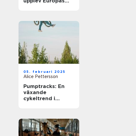
upplev Europas
bästa matcher live
05. februari 2025
Alice Pettersson
Pumptracks: En
växande
cykeltrend i
sverige