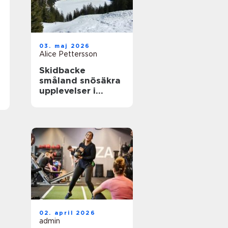
03. maj 2026
Alice Pettersson
Skidbacke
småland snösäkra
upplevelser i
hjärtat av skogen
02. april 2026
admin