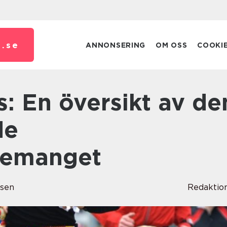
.
se
ANNONSERING
OM OSS
COOKI
de
nemanget
sen
Redaktio