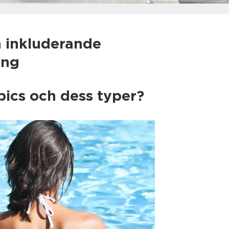
n inkluderande
ang
pics och dess typer?