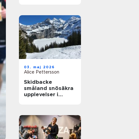
närhet till havet
03. maj 2026
Alice Pettersson
Skidbacke
småland snösäkra
upplevelser i
hjärtat av skogen