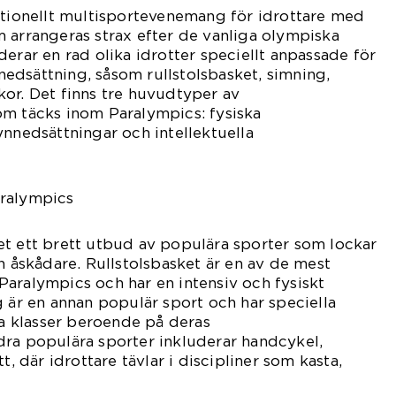
ationellt multisportevenemang för idrottare med
 arrangeras strax efter de vanliga olympiska
derar en rad olika idrotter speciellt anpassade för
edsättning, såsom rullstolsbasket, simning,
or. Det finns tre huvudtyper av
om täcks inom Paralympics: fysiska
ynnedsättningar och intellektuella
aralympics
et ett brett utbud av populära sporter som lockar
ch åskådare. Rullstolsbasket är en av de mest
aralympics och har en intensiv och fysiskt
g är en annan populär sport och har speciella
ka klasser beroende på deras
dra populära sporter inkluderar handcykel,
t, där idrottare tävlar i discipliner som kasta,