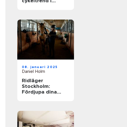
cykeltrend i
sverige
08. januari 2025
Daniel Holm
Ridläger
Stockholm:
Fördjupa dina
ridkunskaper i
naturskön miljö