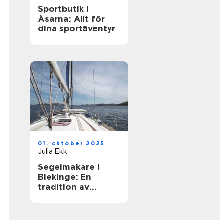
Sportbutik i
Åsarna: Allt för
dina sportäventyr
01. oktober 2025
Julia Ekk
Segelmakare i
Blekinge: En
tradition av
hantverk och
innovation