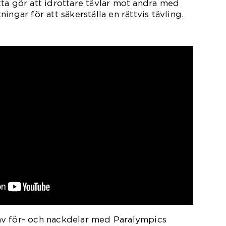
ta gör att idrottare tävlar mot andra med
ingar för att säkerställa en rättvis tävling.
v för- och nackdelar med Paralympics