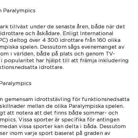
m Paralympics
ark tillväxt under de senaste åren, både när det
idrottare och åskådare. Enligt International
C) deltog över 4 300 idrottare från 160 olika
lympiska spelen. Dessutom sågs evenemanget av
t om i världen, både på plats och genom TV-
 popularitet har hjälpt till att främja inkludering
ionsnedsatta idrottare.
 Paralympics
en gemensam idrottstävling för funktionsnedsatta
 skillnader mellan de olika Paralympiska spelen.
tigt att notera att det finns både sommar- och
mpics. Vissa sporter är specifika för antingen
 medan vissa sporter kan delta i båda. Dessutom
sser inom varje sport baserat på graden av