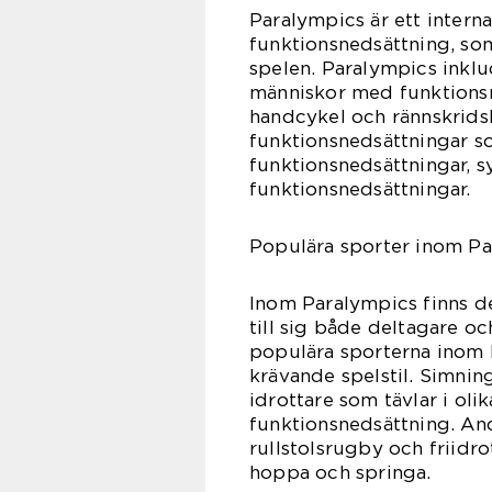
Paralympics är ett intern
funktionsnedsättning, som
spelen. Paralympics inklu
människor med funktionsn
handcykel och rännskridsk
funktionsnedsättningar s
funktionsnedsättningar, s
funktionsnedsättningar.
Populära sporter inom P
Inom Paralympics finns d
till sig både deltagare o
populära sporterna inom P
krävande spelstil. Simnin
idrottare som tävlar i oli
funktionsnedsättning. An
rullstolsrugby och friidrot
hoppa och springa.