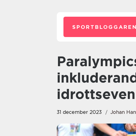
SPORTBLOGGAREN
Paralympics: En översikt av den
inkluderan
idrottseve
31 december 2023
Johan Han