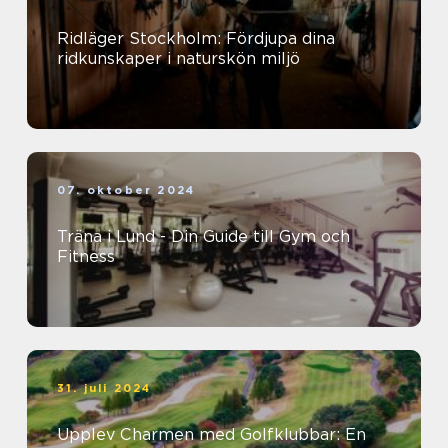
Ridläger Stockholm: Fördjupa dina
ridkunskaper i naturskön miljö
07. oktober 2024
Träna i Lund - Din Guide till Gym och
Fitness
31. juli 2024
Upplev Charmen med Golfklubbar: En