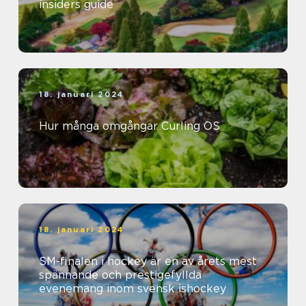
insiders guide
18. januari 2024
Hur många omgångar Curling OS
18. januari 2024
SM-finalen i hockey är en av årets mest
spännande och prestigefyllda
evenemang inom svensk ishockey