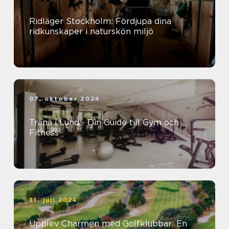
Ridläger Stockholm: Fördjupa dina
ridkunskaper i naturskön miljö
07. oktober 2024
Träna i Lund - Din Guide till Gym och
Fitness
31. juli 2024
Upplev Charmen med Golfklubbar: En