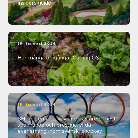
insiders guide
18. januari 2024
Hur många omgångar Curling OS
18. januari 2024
SM-finalen i hockey är en av årets mest
spännande och prestigefyllda
evenemang inom svensk ishockey