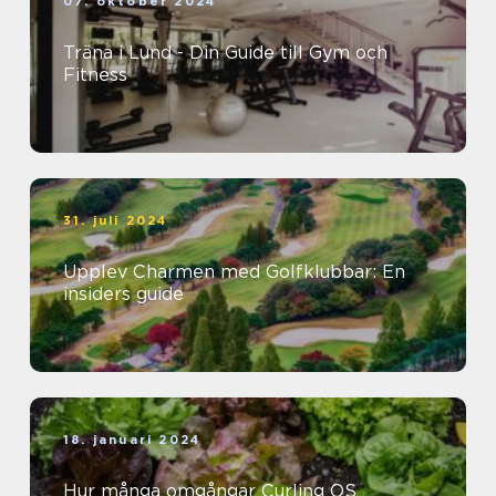
07. oktober 2024
Träna i Lund - Din Guide till Gym och
Fitness
31. juli 2024
Upplev Charmen med Golfklubbar: En
insiders guide
18. januari 2024
Hur många omgångar Curling OS