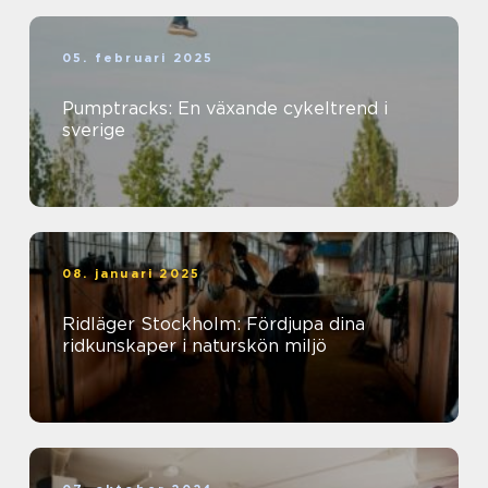
05. februari 2025
Pumptracks: En växande cykeltrend i
sverige
08. januari 2025
Ridläger Stockholm: Fördjupa dina
ridkunskaper i naturskön miljö