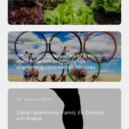
18. januari 2024
SM-finalen i hockey är en av årets mest
spännande och prestigefyllda
evenemang inom svensk ishockey
18. januari 2024
Zlatan Ibrahimovic Familj: En Översikt
och Analys