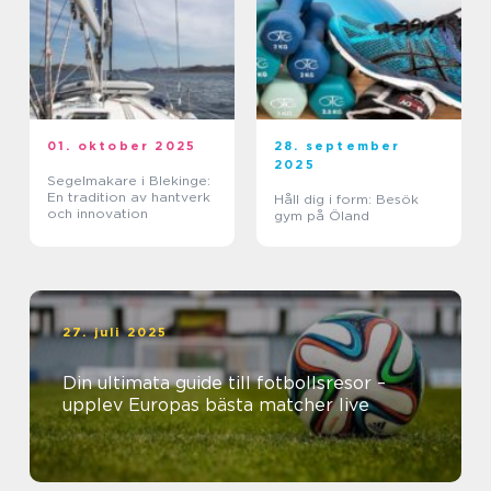
01. oktober 2025
28. september
2025
Segelmakare i Blekinge:
En tradition av hantverk
Håll dig i form: Besök
och innovation
gym på Öland
27. juli 2025
Din ultimata guide till fotbollsresor –
upplev Europas bästa matcher live