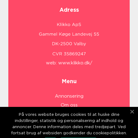
Adress
web:
www.klikko.dk/
Menu
Annonsering
Om oss
Cookies
På vores website bruges cookies til at huske dine
indstillinger, statistik og personalisering af indhold og
Kontakta oss
annoncer. Denne information deles med tredjepart. Ved
Sitemap
fortsat brug af websiden godkender du cookiepolitikken.