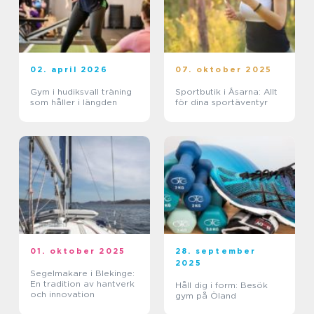
02. april 2026
07. oktober 2025
Gym i hudiksvall träning
Sportbutik i Åsarna: Allt
som håller i längden
för dina sportäventyr
01. oktober 2025
28. september
2025
Segelmakare i Blekinge:
En tradition av hantverk
Håll dig i form: Besök
och innovation
gym på Öland