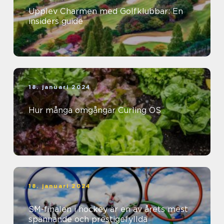
Upplev Charmen med Golfklubbar: En
insiders guide
18. januari 2024
Hur många omgångar Curling OS
18. januari 2024
SM-finalen i hockey är en av årets mest
spännande och prestigefyllda