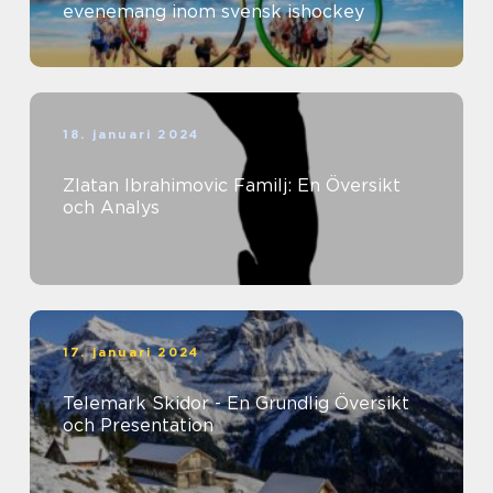
evenemang inom svensk ishockey
18. januari 2024
Zlatan Ibrahimovic Familj: En Översikt
och Analys
17. januari 2024
Telemark Skidor - En Grundlig Översikt
och Presentation