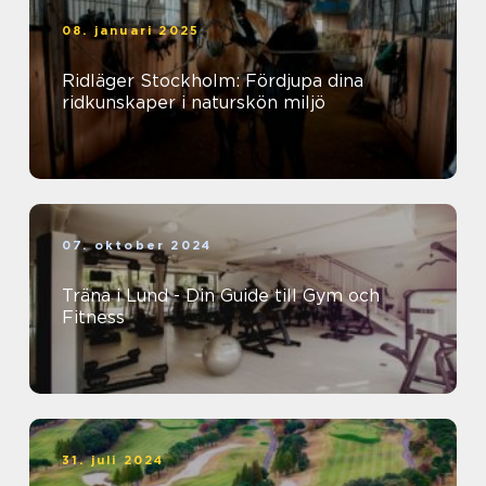
08. januari 2025
Ridläger Stockholm: Fördjupa dina
ridkunskaper i naturskön miljö
07. oktober 2024
Träna i Lund - Din Guide till Gym och
Fitness
31. juli 2024