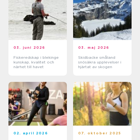
03. juni 2026
03. maj 2026
Fiskeredskap i blekinge
Skidbacke småland
kunskap, kvalitet och
snösäkra upplevelser i
närhet till havet
hjärtat av skogen
02. april 2026
07. oktober 2025