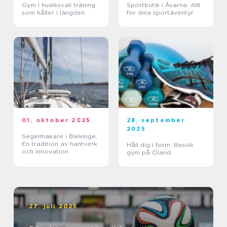
Gym i hudiksvall träning
Sportbutik i Åsarna: Allt
som håller i längden
för dina sportäventyr
01. oktober 2025
28. september
2025
Segelmakare i Blekinge:
En tradition av hantverk
Håll dig i form: Besök
och innovation
gym på Öland
27. juli 2025