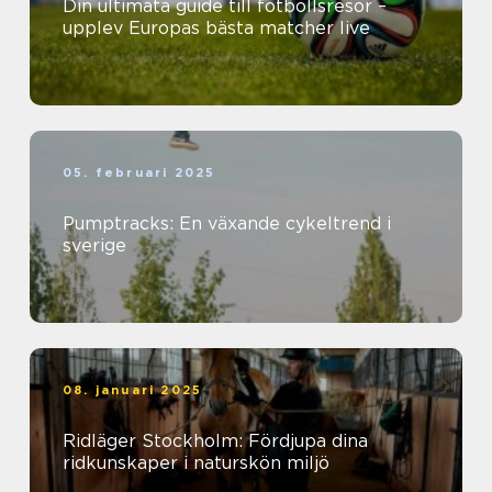
Din ultimata guide till fotbollsresor –
upplev Europas bästa matcher live
05. februari 2025
Pumptracks: En växande cykeltrend i
sverige
08. januari 2025
Ridläger Stockholm: Fördjupa dina
ridkunskaper i naturskön miljö