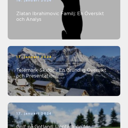
18. januari 2024
Zlatan Ibrahimovic Familj: En Översikt
och Analys
17. januari 2024
Telemark Skidor - En Grundlig Översikt
och Presentation
17. januari 2024
Golf på Gotland: Upptäck ön för