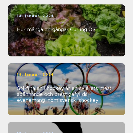
18. januari 2024
Hur många omgångar Curling OS
18. januari 2024
SM-finalen i hockey är en av årets mest
spännande och prestigefyllda
evenemang inom svensk ishockey