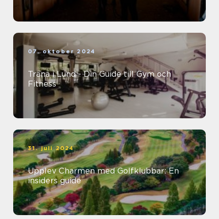
07. oktober 2024
Träna i Lund - Din Guide till Gym och
Fitness
31. juli 2024
Upplev Charmen med Golfklubbar: En
insiders guide