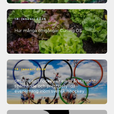
18. januari 2024
Hur många omgångar Curling OS
18. januari 2024
SM-finalen i hockey är en av årets mest
spännande och prestigefyllda
evenemang inom svensk ishockey