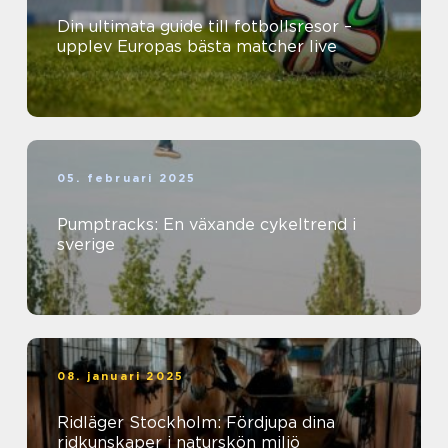
Din ultimata guide till fotbollsresor –
upplev Europas bästa matcher live
05. februari 2025
Pumptracks: En växande cykeltrend i
sverige
08. januari 2025
Ridläger Stockholm: Fördjupa dina
ridkunskaper i naturskön miljö