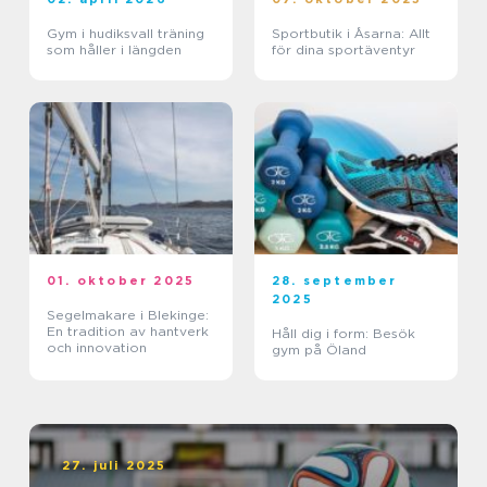
Gym i hudiksvall träning
Sportbutik i Åsarna: Allt
som håller i längden
för dina sportäventyr
01. oktober 2025
28. september
2025
Segelmakare i Blekinge:
En tradition av hantverk
Håll dig i form: Besök
och innovation
gym på Öland
27. juli 2025