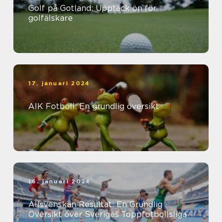
Golf på Gotland: Upptäck ön för
golfälskare
17. januari 2024
AIK Fotboll: En grundlig översikt
16. januari 2024
Allsvenskan Resultat: En Grundlig
Översikt över Sveriges Toppfotbollsliga