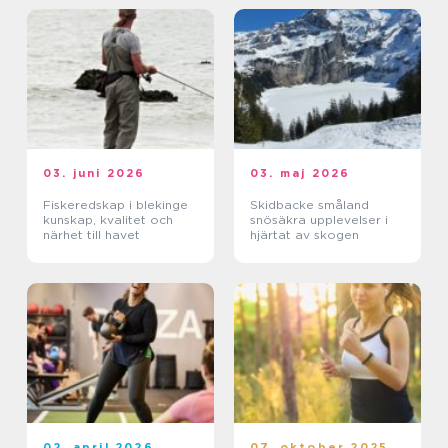
03. juni 2026
03. maj 2026
Fiskeredskap i blekinge
Skidbacke småland
kunskap, kvalitet och
snösäkra upplevelser i
närhet till havet
hjärtat av skogen
02. april 2026
07. oktober 2025