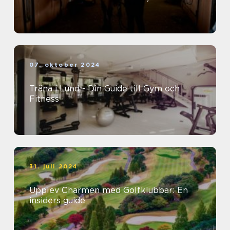
07. oktober 2024
Träna i Lund - Din Guide till Gym och
Fitness
31. juli 2024
Upplev Charmen med Golfklubbar: En
insiders guide