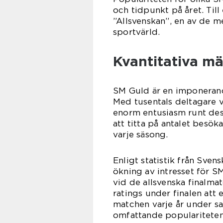
och tidpunkt på året. Till
”Allsvenskan”, en av de 
sportvärld.
Kvantitativa m
SM Guld är en imponerande
Med tusentals deltagare v
enorm entusiasm runt des
att titta på antalet besöka
varje säsong.
Enligt statistik från Sven
ökning av intresset för S
vid de allsvenska finalm
ratings under finalen att 
matchen varje år under s
omfattande populariteten