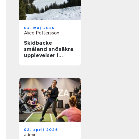
03. maj 2026
Alice Pettersson
Skidbacke
småland snösäkra
upplevelser i
hjärtat av skogen
02. april 2026
admin