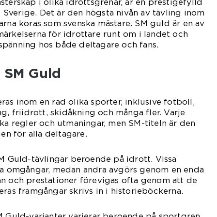
terskap i olika idrottsgrenar, är en prestigefylld
 i Sverige. Det är den högsta nivån av tävling inom
arna koras som svenska mästare. SM guld är en av
ärkelserna för idrottare runt om i landet och
spänning hos både deltagare och fans.
v SM Guld
as inom en rad olika sporter, inklusive fotboll,
g, friidrott, skidåkning och många fler. Varje
ika regler och utmaningar, men SM-titeln är den
 för alla deltagare.
SM Guld-tävlingar beroende på idrott. Vissa
era omgångar, medan andra avgörs genom en enda
mn och prestationer förevigas ofta genom att de
eras framgångar skrivs in i historieböckerna.
M Guld-varianter varierar beroende på sportgren