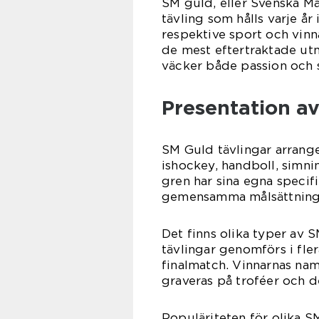
SM guld, eller Svenska Mäs
tävling som hålls varje år
respektive sport och vinn
de mest eftertraktade utm
väcker både passion och 
Presentation a
SM Guld tävlingar arranger
ishockey, handboll, simnin
gren har sina egna specif
gemensamma målsättningen
Det finns olika typer av 
tävlingar genomförs i fl
finalmatch. Vinnarnas na
graveras på troféer och d
Populäriteten för olika S