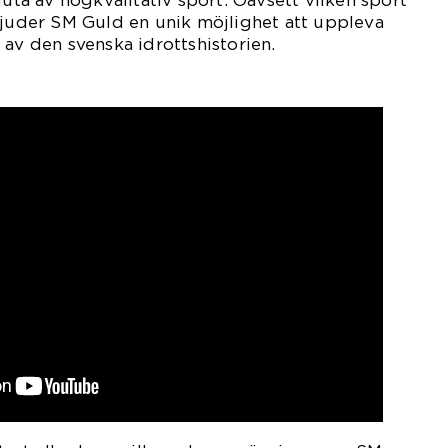
juta av högkvalitativ sport. Oavsett vilken sport
bjuder SM Guld en unik möjlighet att uppleva
 av den svenska idrottshistorien.