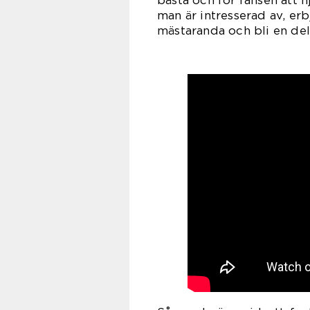
bästa och för fansen att n
man är intresserad av, er
mästaranda och bli en del