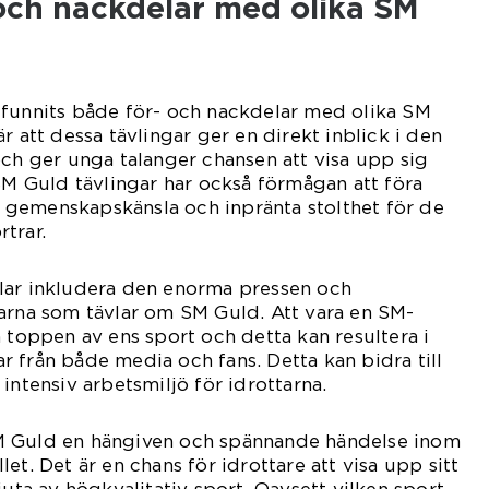
 och nackdelar med olika SM
 funnits både för- och nackdelar med olika SM
r att dessa tävlingar ger en direkt inblick i den
och ger unga talanger chansen att visa upp sig
 SM Guld tävlingar har också förmågan att föra
gemenskapskänsla och inpränta stolthet för de
trar.
lar inkludera den enorma pressen och
arna som tävlar om SM Guld. Att vara en SM-
å toppen av ens sport och detta kan resultera i
 från både media och fans. Detta kan bidra till
intensiv arbetsmiljö för idrottarna.
M Guld en hängiven och spännande händelse inom
et. Det är en chans för idrottare att visa upp sitt