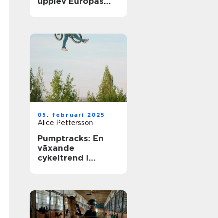
upplev Europas
bästa matcher live
05. februari 2025
Alice Pettersson
Pumptracks: En
växande
cykeltrend i
sverige