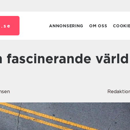
.
se
ANNONSERING
OM OSS
COOKI
nsen
Redaktio