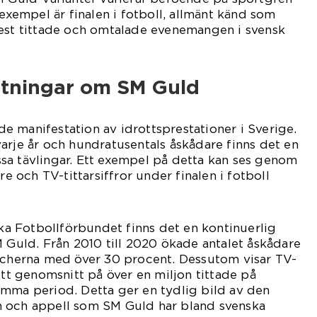
 exempel är finalen i fotboll, allmänt känd som
mest tittade och omtalade evenemangen i svensk
ätningar om SM Guld
 manifestation av idrottsprestationer i Sverige.
arje år och hundratusentals åskådare finns det en
sa tävlingar. Ett exempel på detta kan ses genom
re och TV-tittarsiffror under finalen i fotboll
ska Fotbollförbundet finns det en kontinuerlig
M Guld. Från 2010 till 2020 ökade antalet åskådare
atcherna med över 30 procent. Dessutom visar TV-
ett genomsnitt på över en miljon tittade på
amma period. Detta ger en tydlig bild av den
 och appell som SM Guld har bland svenska