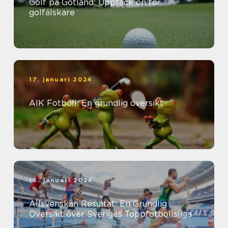
Golf på Gotland: Upptäck ön för
golfälskare
17. januari 2024
AIK Fotboll: En grundlig översikt
16. januari 2024
Allsvenskan Resultat: En Grundlig
Översikt över Sveriges Toppfotbollsliga