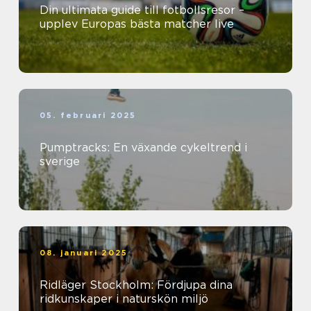
Din ultimata guide till fotbollsresor –
upplev Europas bästa matcher live
05. februari 2025
Pumptracks: En växande cykeltrend i
sverige
08. januari 2025
Ridläger Stockholm: Fördjupa dina
ridkunskaper i naturskön miljö