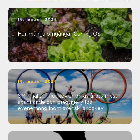
18. januari 2024
Hur många omgångar Curling OS
18. januari 2024
SM-finalen i hockey är en av årets mest
spännande och prestigefyllda
evenemang inom svensk ishockey