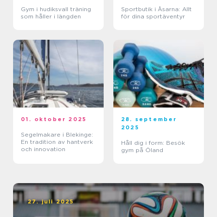
Gym i hudiksvall träning
Sportbutik i Åsarna: Allt
som håller i längden
för dina sportäventyr
01. oktober 2025
28. september
2025
Segelmakare i Blekinge:
En tradition av hantverk
Håll dig i form: Besök
och innovation
gym på Öland
27. juli 2025