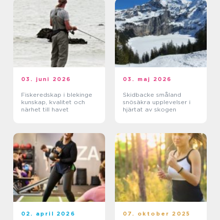
03. juni 2026
03. maj 2026
Fiskeredskap i blekinge
Skidbacke småland
kunskap, kvalitet och
snösäkra upplevelser i
närhet till havet
hjärtat av skogen
02. april 2026
07. oktober 2025