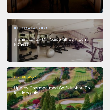
07. oktober 2024
Träna i Lund - Din Guide till Gym och
Fitness
31. juli 2024
Upplev Charmen med Golfklubbar: En
insiders guide