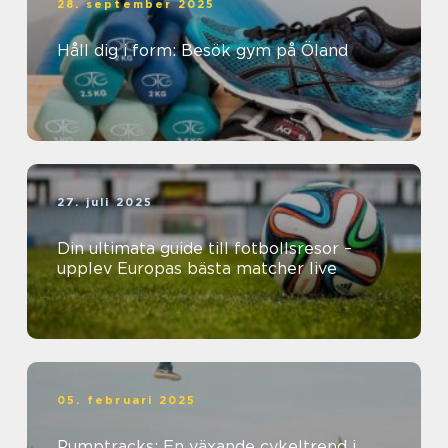
28. september 2025
Håll dig i form: Besök gym på Öland
27. juli 2025
Din ultimata guide till fotbollsresor –
upplev Europas bästa matcher live
05. februari 2025
Pumptracks: En växande cykeltrend i