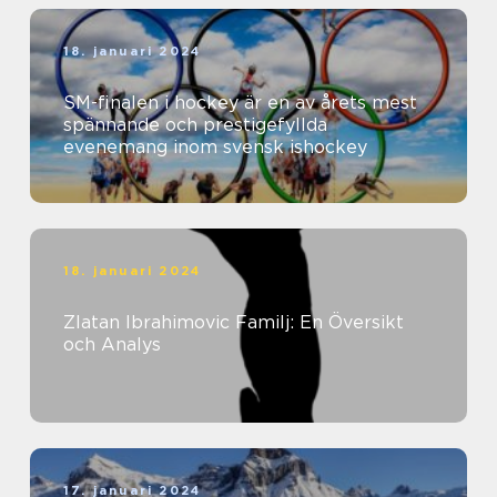
18. januari 2024
SM-finalen i hockey är en av årets mest
spännande och prestigefyllda
evenemang inom svensk ishockey
18. januari 2024
Zlatan Ibrahimovic Familj: En Översikt
och Analys
17. januari 2024