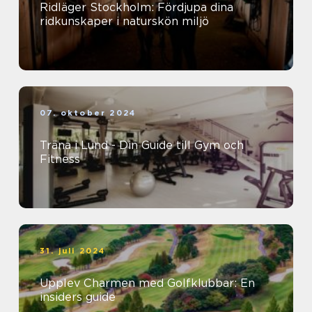
Ridläger Stockholm: Fördjupa dina
ridkunskaper i naturskön miljö
07. oktober 2024
Träna i Lund - Din Guide till Gym och
Fitness
31. juli 2024
Upplev Charmen med Golfklubbar: En
insiders guide