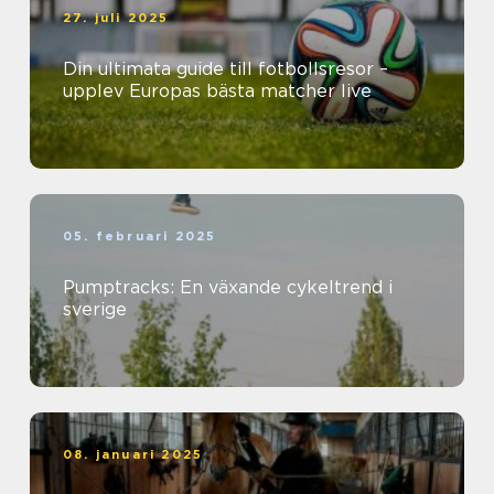
27. juli 2025
Din ultimata guide till fotbollsresor –
upplev Europas bästa matcher live
05. februari 2025
Pumptracks: En växande cykeltrend i
sverige
08. januari 2025