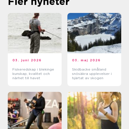
Fler nyheter
03. juni 2026
03. maj 2026
Fiskeredskap i blekinge
Skidbacke småland
kunskap, kvalitet och
snösäkra upplevelser i
närhet till havet
hjärtat av skogen