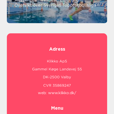
Allsvenskan Resultat: En Grundlig
Översikt över Sveriges Toppfotbollsliga
Adress
web:
www.klikko.dk/
Menu