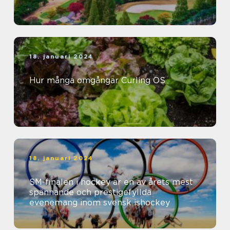
18. januari 2024
Hur många omgångar Curling OS
18. januari 2024
SM-finalen i hockey är en av årets mest
spännande och prestigefyllda
evenemang inom svensk ishockey