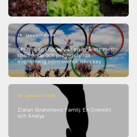
18. januari 2024
SM-finalen i hockey är en av årets mest
spännande och prestigefyllda
evenemang inom svensk ishockey
18. januari 2024
Zlatan Ibrahimovic Familj: En Översikt
och Analys