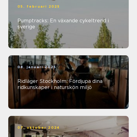
05. februari 2025
Pumptracks: En växande cykeltrend i
sverige
08. januari 2025
Ridläger Stockholm: Fördjupa dina
ridkunskaper i naturskön miljö
07. oktober 2024