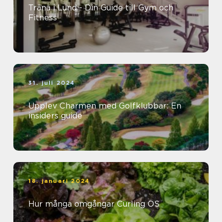
Träna i Lund - Din Guide till Gym och
Fitness
31. juli 2024
Upplev Charmen med Golfklubbar: En
insiders guide
18. januari 2024
Hur många omgångar Curling OS