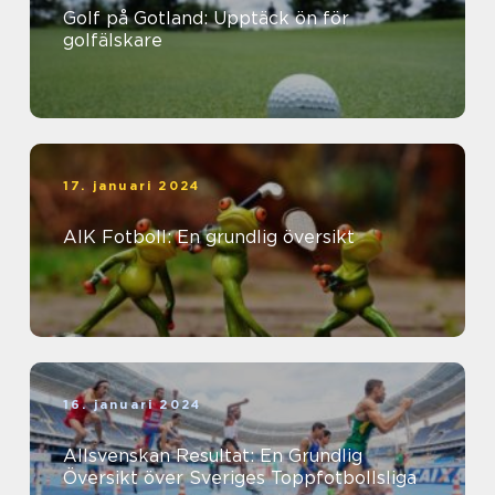
Golf på Gotland: Upptäck ön för
golfälskare
17. januari 2024
AIK Fotboll: En grundlig översikt
16. januari 2024
Allsvenskan Resultat: En Grundlig
Översikt över Sveriges Toppfotbollsliga