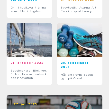
Gym i hudiksvall träning
Sportbutik i Åsarna: Allt
som håller i längden
för dina sportäventyr
01. oktober 2025
28. september
2025
Segelmakare i Blekinge:
En tradition av hantverk
Håll dig i form: Besök
och innovation
gym på Öland
27. juli 2025