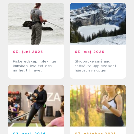
03. juni 2026
03. maj 2026
Fiskeredskap i blekinge
Skidbacke småland
kunskap, kvalitet och
snösäkra upplevelser i
närhet till havet
hjärtat av skogen
02. april 2026
07. oktober 2025