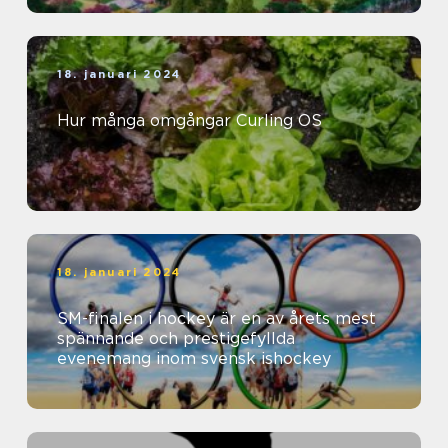
18. januari 2024
Hur många omgångar Curling OS
18. januari 2024
SM-finalen i hockey är en av årets mest
spännande och prestigefyllda
evenemang inom svensk ishockey