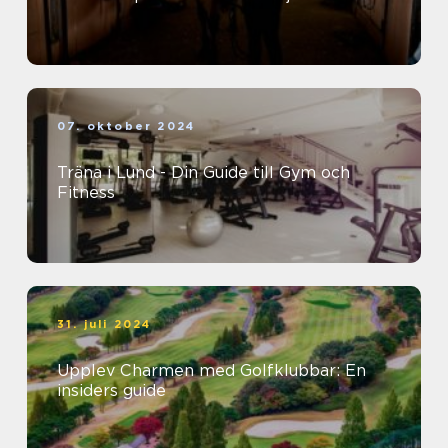
07. oktober 2024
Träna i Lund - Din Guide till Gym och
Fitness
31. juli 2024
Upplev Charmen med Golfklubbar: En
insiders guide