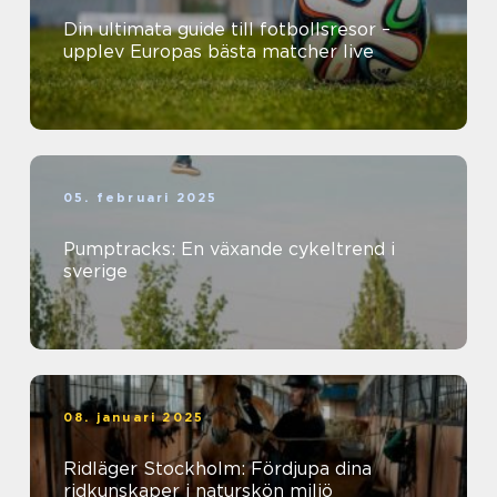
Din ultimata guide till fotbollsresor –
upplev Europas bästa matcher live
05. februari 2025
Pumptracks: En växande cykeltrend i
sverige
08. januari 2025
Ridläger Stockholm: Fördjupa dina
ridkunskaper i naturskön miljö