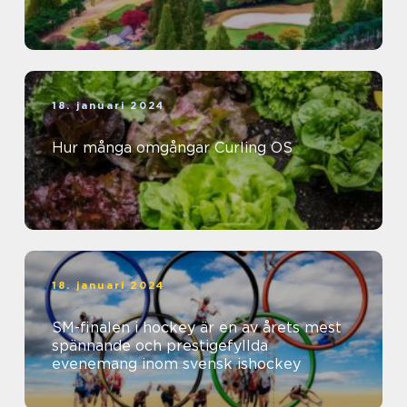
18. januari 2024
Hur många omgångar Curling OS
18. januari 2024
SM-finalen i hockey är en av årets mest
spännande och prestigefyllda
evenemang inom svensk ishockey