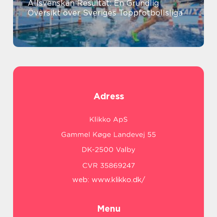
Allsvenskan Resultat: En Grundlig
Översikt över Sveriges Toppfotbollsliga
Adress
web:
www.klikko.dk/
Menu