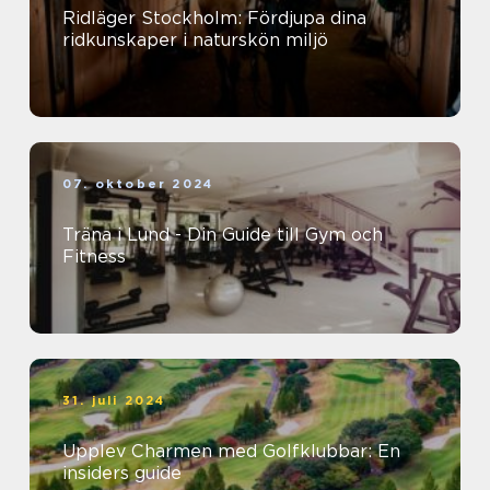
Ridläger Stockholm: Fördjupa dina
ridkunskaper i naturskön miljö
07. oktober 2024
Träna i Lund - Din Guide till Gym och
Fitness
31. juli 2024
Upplev Charmen med Golfklubbar: En
insiders guide