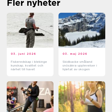
Fler nyheter
03. juni 2026
03. maj 2026
Fiskeredskap i blekinge
Skidbacke småland
kunskap, kvalitet och
snösäkra upplevelser i
närhet till havet
hjärtat av skogen