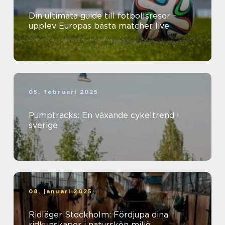
Din ultimata guide till fotbollsresor –
upplev Europas bästa matcher live
05. februari 2025
Pumptracks: En växande cykeltrend i
sverige
08. januari 2025
Ridläger Stockholm: Fördjupa dina
ridkunskaper i naturskön miljö