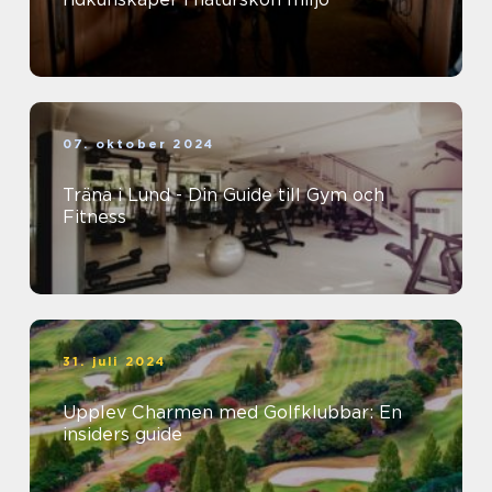
07. oktober 2024
Träna i Lund - Din Guide till Gym och
Fitness
31. juli 2024
Upplev Charmen med Golfklubbar: En
insiders guide