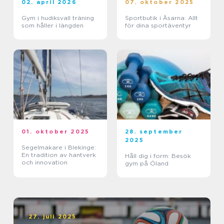
02. april 2026
07. oktober 2025
Gym i hudiksvall träning
Sportbutik i Åsarna: Allt
som håller i längden
för dina sportäventyr
01. oktober 2025
28. september
2025
Segelmakare i Blekinge:
En tradition av hantverk
Håll dig i form: Besök
och innovation
gym på Öland
27. juli 2025