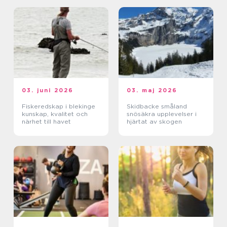
03. juni 2026
03. maj 2026
Fiskeredskap i blekinge
Skidbacke småland
kunskap, kvalitet och
snösäkra upplevelser i
närhet till havet
hjärtat av skogen