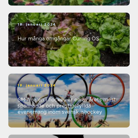
18. januari 2024
Hur många omgångar Curling OS
18. januari 2024
SM-finalen i hockey är en av årets mest
spännande och prestigefyllda
evenemang inom svensk ishockey