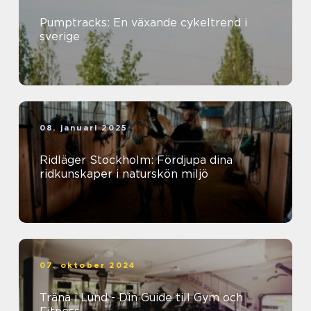
Pumptracks: En växande cykeltrend i
sverige
08. januari 2025
Ridläger Stockholm: Fördjupa dina
ridkunskaper i naturskön miljö
07. oktober 2024
Träna i Lund - Din Guide till Gym och