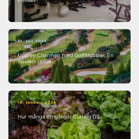
Fitness
31. juli 2024
Upplev Charmen med Golfklubbar: En
insiders guide
18. januari 2024
Hur många omgångar Curling OS