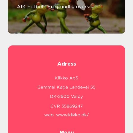
AIK Fotboll: En grundlig översikt
Adress
web:
www.klikko.dk/
Menu