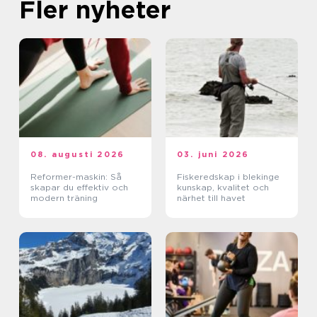
Fler nyheter
08. augusti 2026
03. juni 2026
Reformer-maskin: Så
Fiskeredskap i blekinge
skapar du effektiv och
kunskap, kvalitet och
modern träning
närhet till havet