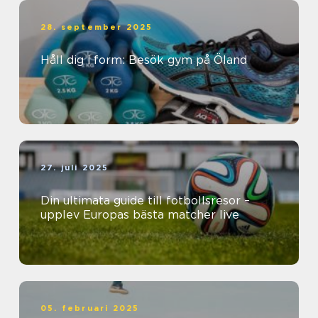
28. september 2025
Håll dig i form: Besök gym på Öland
27. juli 2025
Din ultimata guide till fotbollsresor –
upplev Europas bästa matcher live
05. februari 2025