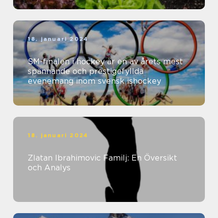
18. januari 2024
SM-finalen i hockey är en av årets mest
spännande och prestigefyllda
evenemang inom svensk ishockey
18. januari 2024
Zlatan Ibrahimovic Familj: En Översikt
och Analys