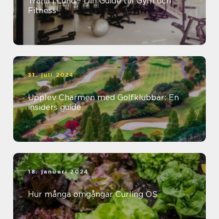
Träna i Lund - Din Guide till Gym och
Fitness
31. juli 2024
Upplev Charmen med Golfklubbar: En
insiders guide
18. januari 2024
Hur många omgångar Curling OS