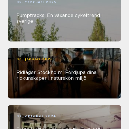
05. februari 2025
Pumptracks: En växande cykeltrend i
sverige
08. januari 2025
Ridläger Stockholm: Fördjupa dina
ridkunskaper i naturskön miljö
07. oktober 2024