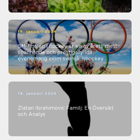
18. januari 2024
SM-finalen i hockey är en av årets mest
spännande och prestigefyllda
evenemang inom svensk ishockey
18. januari 2024
Zlatan Ibrahimovic Familj: En Översikt
och Analys