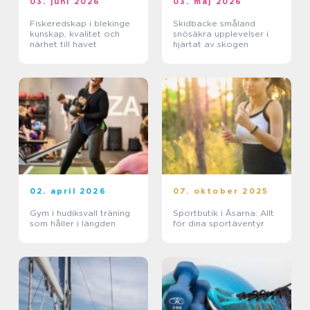
03. juni 2026
03. maj 2026
Fiskeredskap i blekinge
Skidbacke småland
kunskap, kvalitet och
snösäkra upplevelser i
närhet till havet
hjärtat av skogen
02. april 2026
07. oktober 2025
Gym i hudiksvall träning
Sportbutik i Åsarna: Allt
som håller i längden
för dina sportäventyr