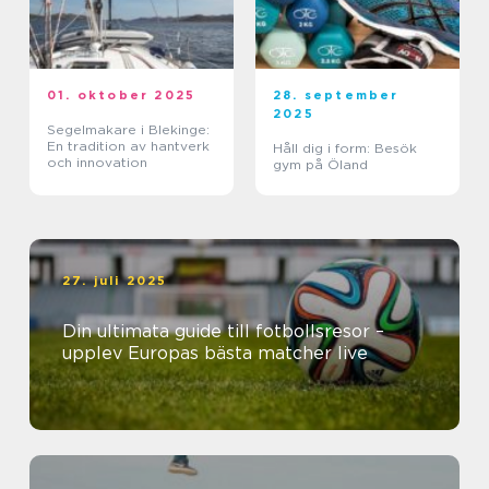
01. oktober 2025
28. september
2025
Segelmakare i Blekinge:
En tradition av hantverk
Håll dig i form: Besök
och innovation
gym på Öland
27. juli 2025
Din ultimata guide till fotbollsresor –
upplev Europas bästa matcher live