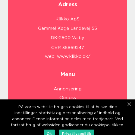
Adress
web:
www.klikko.dk/
Menu
Annonsering
Om oss
Cookies
På vores website bruges cookies til at huske dine
indstillinger, statistik og personalisering af indhold og
Kontakta oss
annoncer. Denne information deles med tredjepart. Ved
Sitemap
fortsat brug af websiden godkender du cookiepolitikken.
Ok
Privatlivspolitik