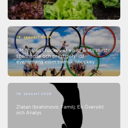
18. januari 2024
SM-finalen i hockey är en av årets mest
spännande och prestigefyllda
evenemang inom svensk ishockey
18. januari 2024
Zlatan Ibrahimovic Familj: En Översikt
och Analys