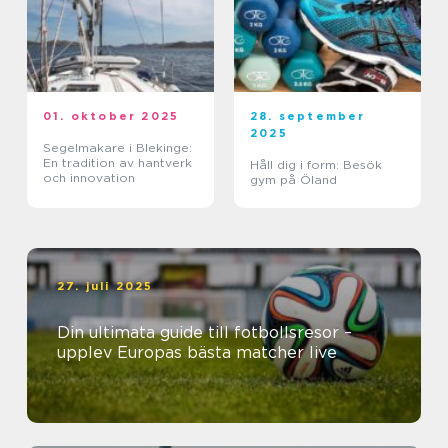
01. oktober 2025
28. september
2025
Segelmakare i Blekinge:
En tradition av hantverk
Håll dig i form: Besök
och innovation
gym på Öland
27. juli 2025
Din ultimata guide till fotbollsresor –
upplev Europas bästa matcher live