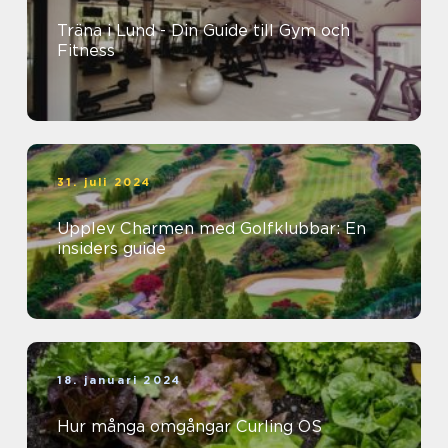
Träna i Lund - Din Guide till Gym och
Fitness
31. juli 2024
Upplev Charmen med Golfklubbar: En
insiders guide
18. januari 2024
Hur många omgångar Curling OS