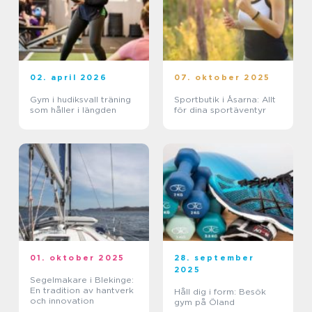
02. april 2026
07. oktober 2025
Gym i hudiksvall träning
Sportbutik i Åsarna: Allt
som håller i längden
för dina sportäventyr
01. oktober 2025
28. september
2025
Segelmakare i Blekinge:
En tradition av hantverk
Håll dig i form: Besök
och innovation
gym på Öland