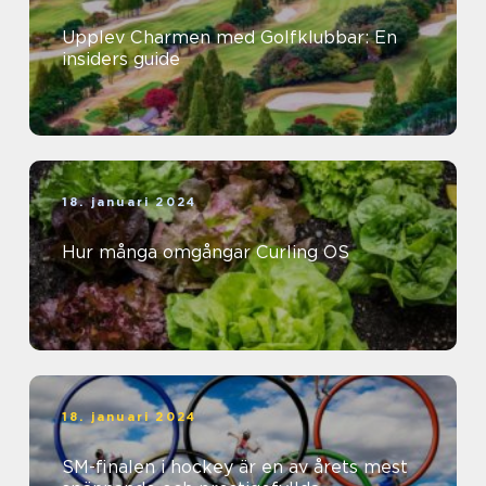
Upplev Charmen med Golfklubbar: En
insiders guide
18. januari 2024
Hur många omgångar Curling OS
18. januari 2024
SM-finalen i hockey är en av årets mest