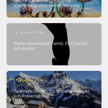
spännande och prestigefyllda
evenemang inom svensk ishockey
18. januari 2024
Zlatan Ibrahimovic Familj: En Översikt
och Analys
17. januari 2024
Telemark Skidor - En Grundlig Översikt
och Presentation