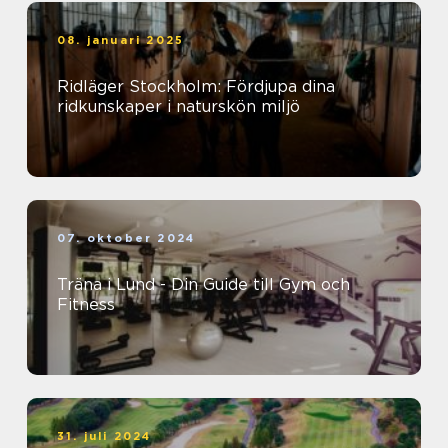
08. januari 2025
Ridläger Stockholm: Fördjupa dina
ridkunskaper i naturskön miljö
07. oktober 2024
Träna i Lund - Din Guide till Gym och
Fitness
31. juli 2024