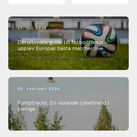
27. juli 2025
Din ultimata guide till fotbollsresor –
upplev Europas bästa matcher live
05. februari 2025
Pumptracks: En växande cykeltrend i
sverige