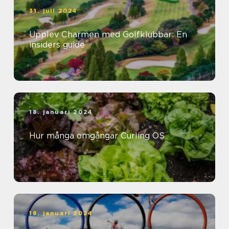
31. juli 2024
Upplev Charmen med Golfklubbar: En
insiders guide
18. januari 2024
Hur många omgångar Curling OS
18. januari 2024