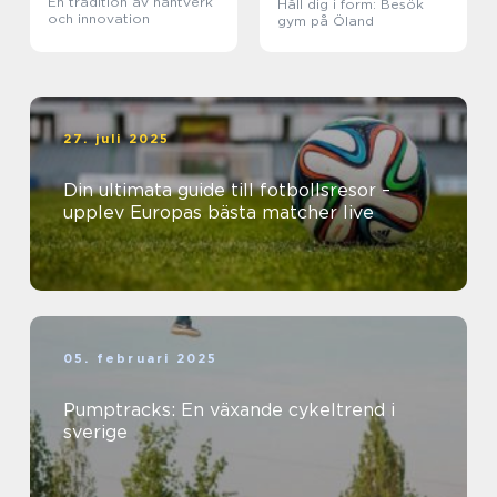
En tradition av hantverk
Håll dig i form: Besök
och innovation
gym på Öland
27. juli 2025
Din ultimata guide till fotbollsresor –
upplev Europas bästa matcher live
05. februari 2025
Pumptracks: En växande cykeltrend i
sverige