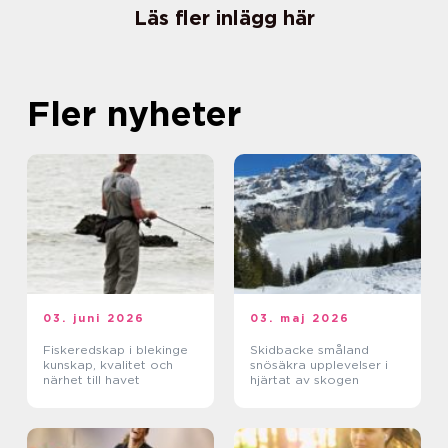
Läs fler inlägg här
Fler nyheter
03. juni 2026
03. maj 2026
Fiskeredskap i blekinge
Skidbacke småland
kunskap, kvalitet och
snösäkra upplevelser i
närhet till havet
hjärtat av skogen