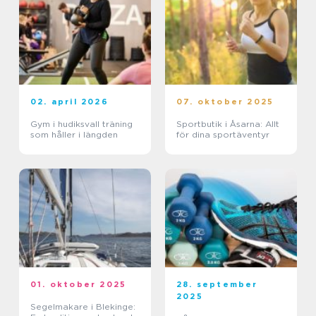
02. april 2026
07. oktober 2025
Gym i hudiksvall träning
Sportbutik i Åsarna: Allt
som håller i längden
för dina sportäventyr
01. oktober 2025
28. september
2025
Segelmakare i Blekinge: