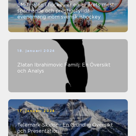
SM-finalen i hockey är en av årets mest
spännande och prestigefyllda
evenemang inom svensk ishockey
18. januari 2024
Zlatan Ibrahimovic Familj: En Översikt
och Analys
17. januari 2024
Telemark Skidor - En Grundlig Översikt
och Presentation