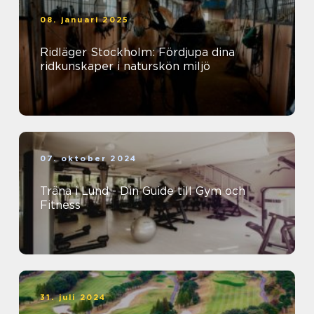
08. januari 2025
Ridläger Stockholm: Fördjupa dina
ridkunskaper i naturskön miljö
07. oktober 2024
Träna i Lund - Din Guide till Gym och
Fitness
31. juli 2024