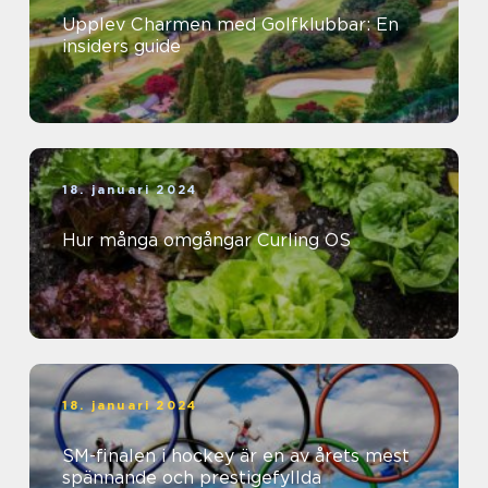
Upplev Charmen med Golfklubbar: En
insiders guide
18. januari 2024
Hur många omgångar Curling OS
18. januari 2024
SM-finalen i hockey är en av årets mest
spännande och prestigefyllda