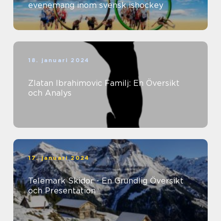
evenemang inom svensk ishockey
18. januari 2024
Zlatan Ibrahimovic Familj: En Översikt
och Analys
17. januari 2024
Telemark Skidor - En Grundlig Översikt
och Presentation