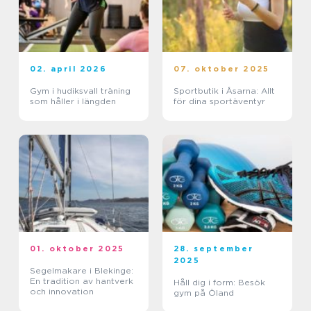
02. april 2026
07. oktober 2025
Gym i hudiksvall träning
Sportbutik i Åsarna: Allt
som håller i längden
för dina sportäventyr
01. oktober 2025
28. september
2025
Segelmakare i Blekinge:
En tradition av hantverk
Håll dig i form: Besök
och innovation
gym på Öland