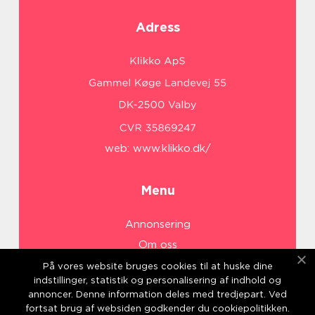
Adress
web:
www.klikko.dk/
Menu
Annonsering
Om oss
Cookies
På vores website bruges cookies til at huske dine
indstillinger, statistik og personalisering af indhold og
Kontakta oss
annoncer. Denne information deles med tredjepart. Ved
Sitemap
fortsat brug af websiden godkender du cookiepolitikken.