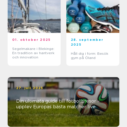
01. oktober 2025
28. september
2025
Segelmakare i Blekinge:
En tradition av hantverk
Håll dig i form: Besök
och innovation
gym på Öland
27. juli 2025
Din ultimata guide till fotbollsresor –
upplev Europas bästa matcher live