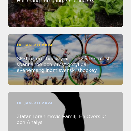
Hur många omgångar Curling OS
18. januari 2024
SM-finalen i hockey är en av årets mest
spännande och prestigefyllda
evenemang inom svensk ishockey
18. januari 2024
Zlatan Ibrahimovic Familj: En Översikt
och Analys