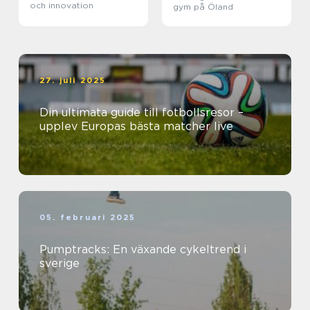
och innovation
gym på Öland
27. juli 2025
Din ultimata guide till fotbollsresor –
upplev Europas bästa matcher live
05. februari 2025
Pumptracks: En växande cykeltrend i
sverige