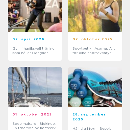
02. april 2026
07. oktober 2025
Gym i hudiksvall träning
Sportbutik i Åsarna: Allt
som håller i längden
för dina sportäventyr
01. oktober 2025
28. september
2025
Segelmakare i Blekinge:
En tradition av hantverk
Håll dig i form: Besök