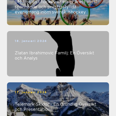
SM-finalen i hockey är en av årets mest
spännande och prestigefyllda
evenemang inom svensk ishockey
18. januari 2024
Zlatan Ibrahimovic Familj: En Översikt
och Analys
17. januari 2024
Telemark Skidor - En Grundlig Översikt
och Presentation