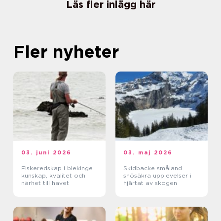
Läs fler inlägg här
Fler nyheter
03. juni 2026
03. maj 2026
Fiskeredskap i blekinge
Skidbacke småland
kunskap, kvalitet och
snösäkra upplevelser i
närhet till havet
hjärtat av skogen