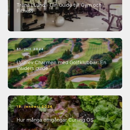
Träna i Lund - Din Guide till Gym och
Fitness
31. juli 2024
Upplev Charmen med Golfklubbar: En
insiders guide
18. januari 2024
Hur många omgångar Curling OS