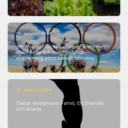
18. januari 2024
SM-finalen i hockey är en av årets mest
spännande och prestigefyllda
evenemang inom svensk ishockey
18. januari 2024
Zlatan Ibrahimovic Familj: En Översikt
och Analys