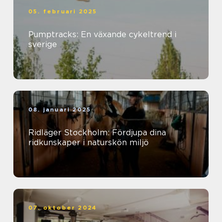
05. februari 2025
Pumptracks: En växande cykeltrend i
sverige
08. januari 2025
Ridläger Stockholm: Fördjupa dina
ridkunskaper i naturskön miljö
07. oktober 2024