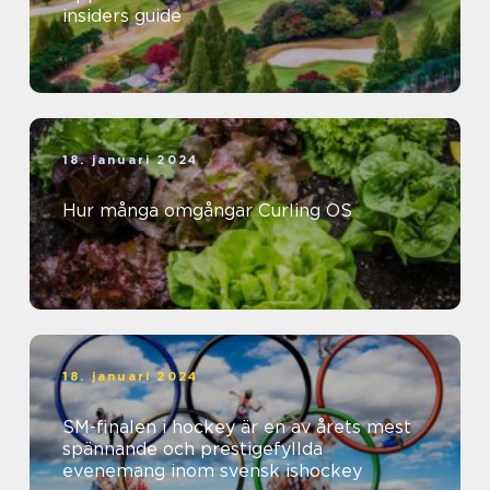
insiders guide
18. januari 2024
Hur många omgångar Curling OS
18. januari 2024
SM-finalen i hockey är en av årets mest
spännande och prestigefyllda
evenemang inom svensk ishockey