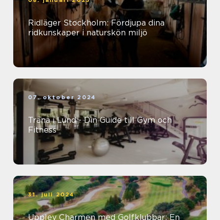
Ridläger Stockholm: Fördjupa dina
ridkunskaper i naturskön miljö
07. oktober 2024
Träna i Lund - Din Guide till Gym och
Fitness
31. juli 2024
Upplev Charmen med Golfklubbar: En