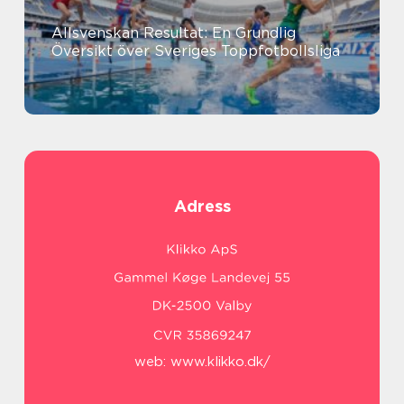
Allsvenskan Resultat: En Grundlig
Översikt över Sveriges Toppfotbollsliga
Adress
web:
www.klikko.dk/