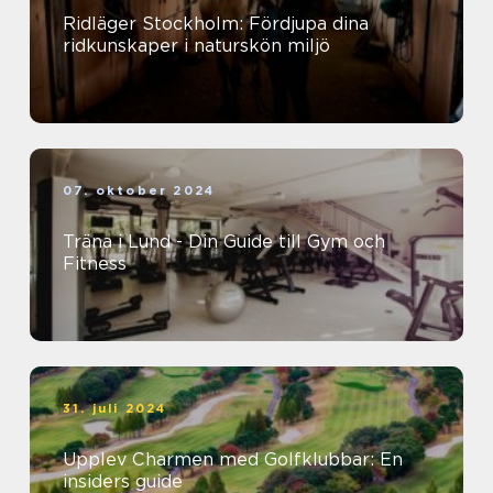
Ridläger Stockholm: Fördjupa dina
ridkunskaper i naturskön miljö
07. oktober 2024
Träna i Lund - Din Guide till Gym och
Fitness
31. juli 2024
Upplev Charmen med Golfklubbar: En
insiders guide