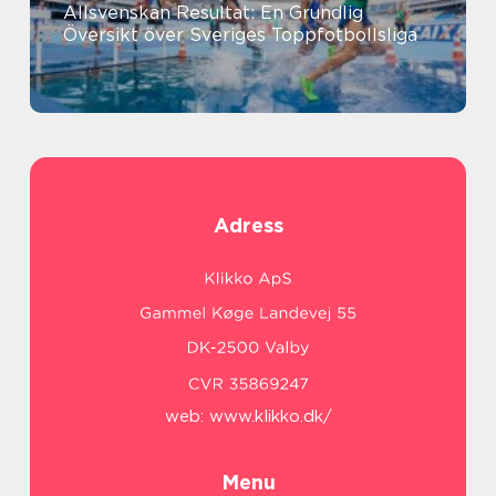
Allsvenskan Resultat: En Grundlig
Översikt över Sveriges Toppfotbollsliga
Adress
web:
www.klikko.dk/
Menu