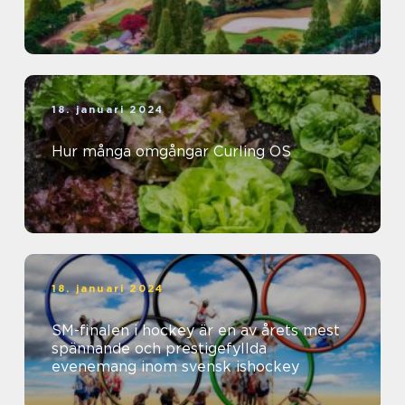
18. januari 2024
Hur många omgångar Curling OS
18. januari 2024
SM-finalen i hockey är en av årets mest
spännande och prestigefyllda
evenemang inom svensk ishockey