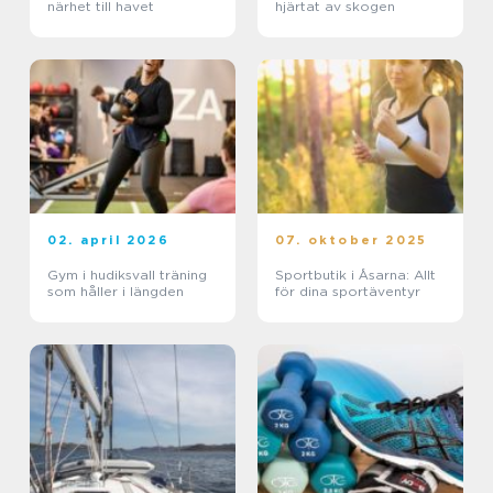
närhet till havet
hjärtat av skogen
02. april 2026
07. oktober 2025
Gym i hudiksvall träning
Sportbutik i Åsarna: Allt
som håller i längden
för dina sportäventyr