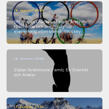
18. januari 2024
SM-finalen i hockey är en av årets mest
spännande och prestigefyllda
evenemang inom svensk ishockey
18. januari 2024
Zlatan Ibrahimovic Familj: En Översikt
och Analys
17. januari 2024