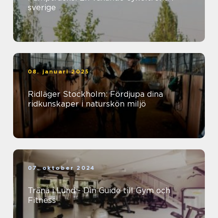
sverige
08. januari 2025
Ridläger Stockholm: Fördjupa dina
ridkunskaper i naturskön miljö
07. oktober 2024
Träna i Lund - Din Guide till Gym och
Fitness