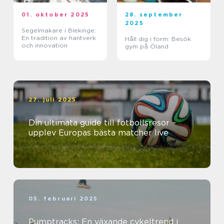
01. oktober 2025
28. september
2025
Segelmakare i Blekinge:
En tradition av hantverk
Håll dig i form: Besök
och innovation
gym på Öland
27. juli 2025
Din ultimata guide till fotbollsresor –
upplev Europas bästa matcher live
05. februari 2025
Pumptracks: En växande cykeltrend i