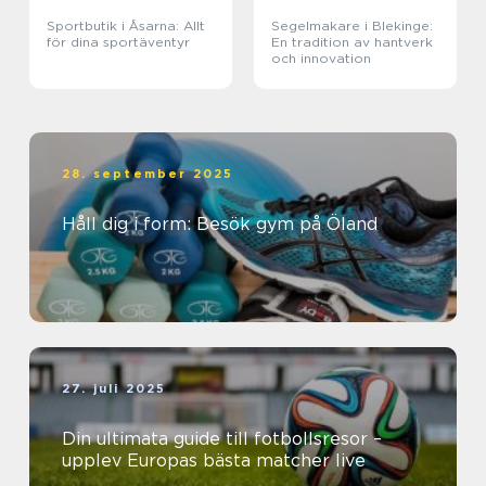
Sportbutik i Åsarna: Allt
Segelmakare i Blekinge:
för dina sportäventyr
En tradition av hantverk
och innovation
28. september 2025
Håll dig i form: Besök gym på Öland
27. juli 2025
Din ultimata guide till fotbollsresor –
upplev Europas bästa matcher live