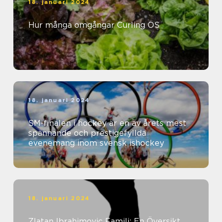
18. januari 2024
Hur många omgångar Curling OS
18. januari 2024
SM-finalen i hockey är en av årets mest
spännande och prestigefyllda
evenemang inom svensk ishockey
18. januari 2024
Zlatan Ibrahimovic Familj: En Översikt