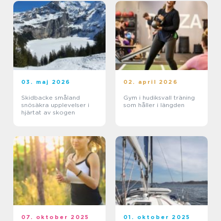
03. maj 2026
02. april 2026
Skidbacke småland
Gym i hudiksvall träning
snösäkra upplevelser i
som håller i längden
hjärtat av skogen
07. oktober 2025
01. oktober 2025