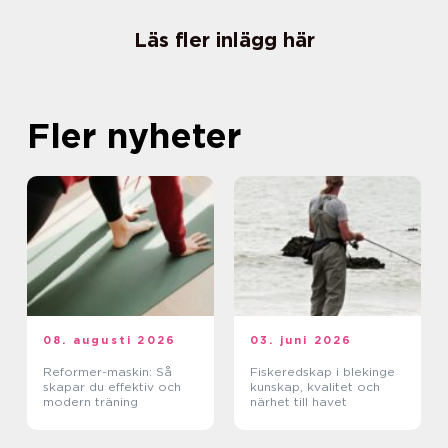
Läs fler inlägg här
Fler nyheter
08. augusti 2026
03. juni 2026
Reformer-maskin: Så
Fiskeredskap i blekinge
skapar du effektiv och
kunskap, kvalitet och
modern träning
närhet till havet