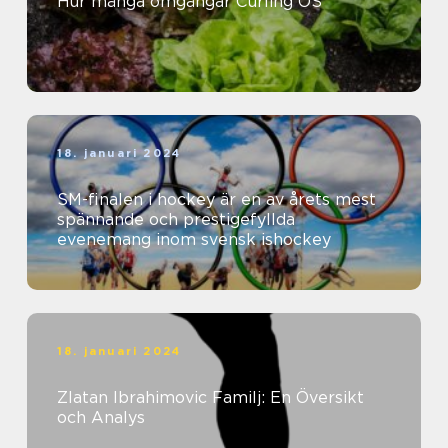
Hur många omgångar Curling OS
18. januari 2024
SM-finalen i hockey är en av årets mest
spännande och prestigefyllda
evenemang inom svensk ishockey
18. januari 2024
Zlatan Ibrahimovic Familj: En Översikt
och Analys