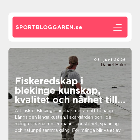
SPORTBLOGGAREN.
se
03. juni 2026
Daniel Holm
Fiskeredskap i
blekinge kunskap,
kvalitet och närhet till
havet
Att fiska i Blekinge innebär mer än att få napp.
Längs den långa kusten, i skärgården och i de
många sjöarna möter människor stillhet, spänning
och natur på samma gång. För många blir valet av
fiskere...