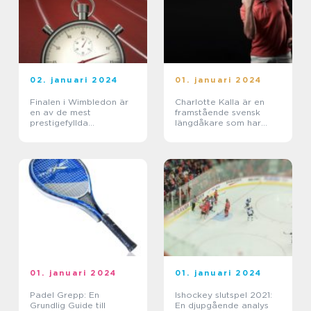
02. januari 2024
01. januari 2024
Finalen i Wimbledon är
Charlotte Kalla är en
en av de mest
framstående svensk
prestigefyllda
längdåkare som har
tennisturneringarna i
vunnit flera medaljer i
världen och har en rik
OS och
historia som sträcker sig
världsmästerskap
över mer än 140 år
01. januari 2024
01. januari 2024
Padel Grepp: En
Ishockey slutspel 2021:
Grundlig Guide till
En djupgående analys