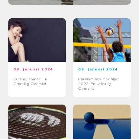
09. januari 2024
09. januari 2024
Curling Damer: En
Paralympics Medaljer
Grundlig Översikt
2022: En Utförlig
Översikt