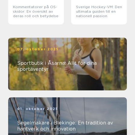
Kommentatorer på OS-
Sverige Hockey-VM: Den
skidor: En översikt av
ultimata guiden till en
deras roll och betydelse
nationell passion
07. oktober 2025
Sportbutik i Åsarna: Allt för dina
sportäventyr
01. oktober 2025
Segelmakare i Blekinge: En tradition av
hantverk och innovation