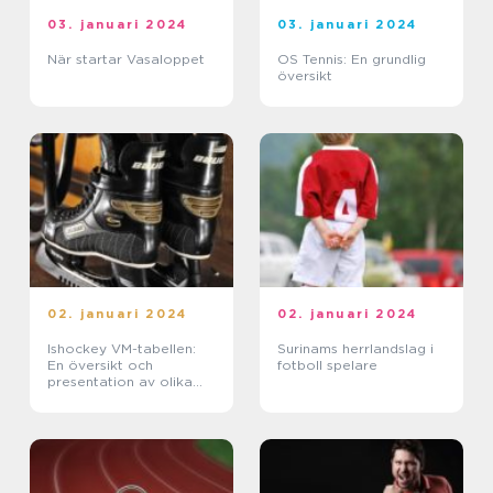
03. januari 2024
03. januari 2024
När startar Vasaloppet
OS Tennis: En grundlig
översikt
02. januari 2024
02. januari 2024
Ishockey VM-tabellen:
Surinams herrlandslag i
En översikt och
fotboll spelare
presentation av olika
typer och mätningar