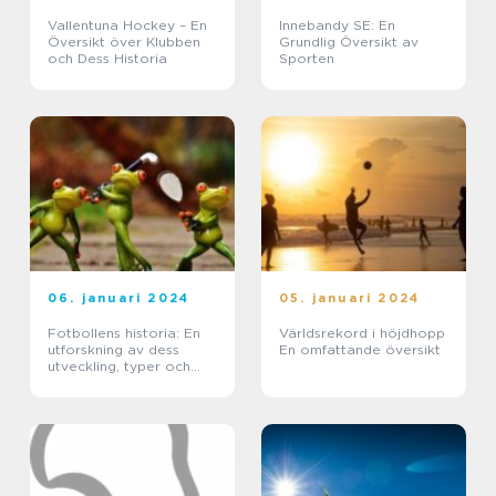
Vallentuna Hockey – En
Innebandy SE: En
Översikt över Klubben
Grundlig Översikt av
och Dess Historia
Sporten
06. januari 2024
05. januari 2024
Fotbollens historia: En
Världsrekord i höjdhopp
utforskning av dess
En omfattande översikt
utveckling, typer och
fördelar