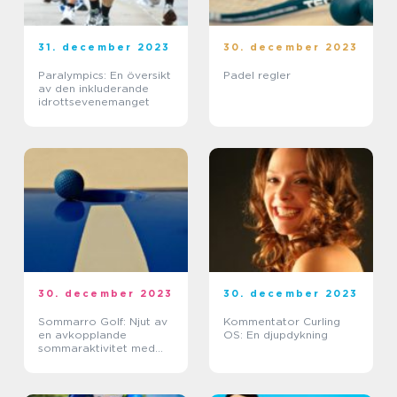
31. december 2023
30. december 2023
Paralympics: En översikt
Padel regler
av den inkluderande
idrottsevenemanget
30. december 2023
30. december 2023
Sommarro Golf: Njut av
Kommentator Curling
en avkopplande
OS: En djupdykning
sommaraktivitet med
golf