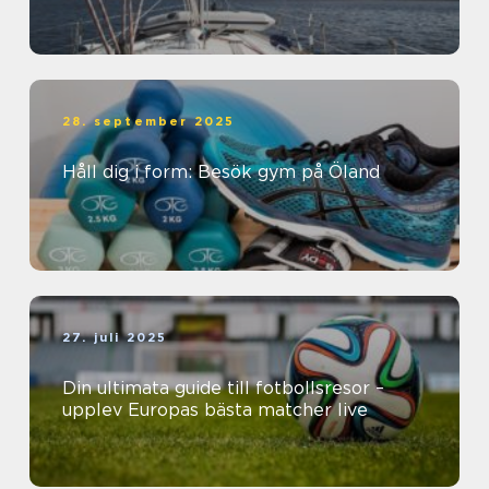
28. september 2025
Håll dig i form: Besök gym på Öland
27. juli 2025
Din ultimata guide till fotbollsresor –
upplev Europas bästa matcher live