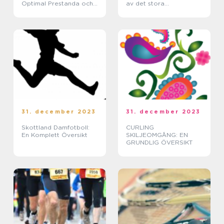
Optimal Prestanda och
av det stora
Komfort
evenemanget
31. december 2023
31. december 2023
Skottland Damfotboll:
CURLING
En Komplett Översikt
SKILJEOMGÅNG: EN
GRUNDLIG ÖVERSIKT