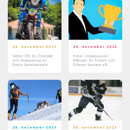
29. december 2023
29. december 2023
Vinter-OS: En Översikt
Peter Johannesson
och Analysering av
Målvakt: En Potent och
Detta Spektakulära
Erfaren Spelare på
Evenemang
Fältet
29. december 2023
28. december 2023