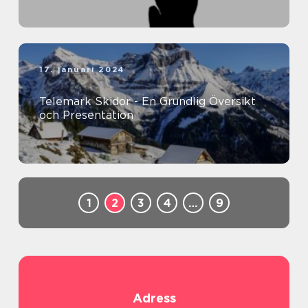
17. januari 2024
Telemark Skidor - En Grundlig Översikt
och Presentation
1
2
3
4
…
9
Adress