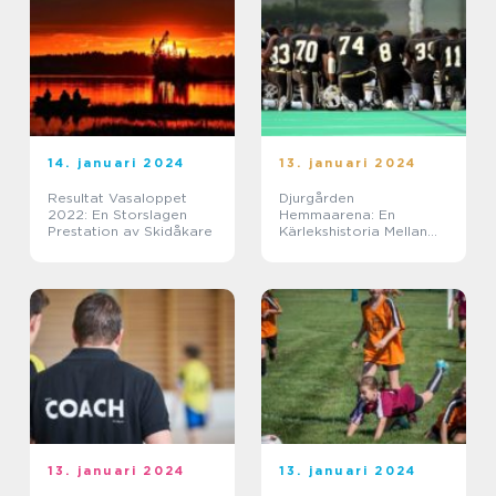
14. januari 2024
13. januari 2024
Resultat Vasaloppet
Djurgården
2022: En Storslagen
Hemmaarena: En
Prestation av Skidåkare
Kärlekshistoria Mellan
Klubb och Supportrar
13. januari 2024
13. januari 2024