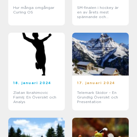
Hur många omgångar
SM-finalen i hockey är
Curling OS
en av årets mest
spännande och
prestigefyllda
evenemang inom svensk
ishockey
18. januari 2024
17. januari 2024
Zlatan Ibrahimovic
Telemark Skidor – En
Familj: En Översikt och
Grundlig Översikt och
Analys
Presentation