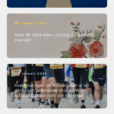
08. januari 2024
Vem får sista sten i curling: En grundlig
översikt
07. januari 2024
Kvalificeringen till Allsvenskan är en
viktig och spännande process för
fotbollsklubbar runt om i Sverige