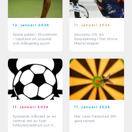
12. januari 2024
11. januari 2024
Spela padel i Stockholm
Ishockey-OS: En
– Upptäck en populär
Djupdykning i Det Stora
och mångsidig sport
Mästerskapet
11. januari 2024
11. januari 2024
Tysklands målvakt är en
När vann Färjestad SM-
central del av tysk
guld senast
fotbollstradition och har
länge betraktats som en