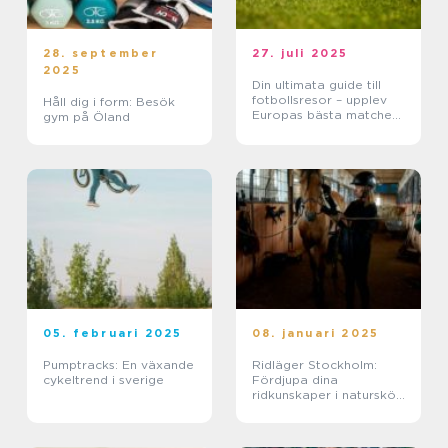
28. september
27. juli 2025
2025
Din ultimata guide till
fotbollsresor – upplev
Håll dig i form: Besök
Europas bästa matcher
gym på Öland
live
05. februari 2025
08. januari 2025
Pumptracks: En växande
Ridläger Stockholm:
cykeltrend i sverige
Fördjupa dina
ridkunskaper i naturskön
miljö