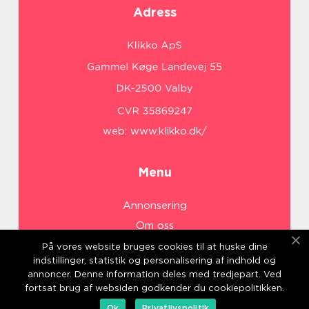
Adress
web:
www.klikko.dk/
Menu
Annonsering
Om oss
Cookies
På vores website bruges cookies til at huske dine
indstillinger, statistik og personalisering af indhold og
Kontakta oss
annoncer. Denne information deles med tredjepart. Ved
Sitemap
fortsat brug af websiden godkender du cookiepolitikken.
Ok
Privatlivspolitik