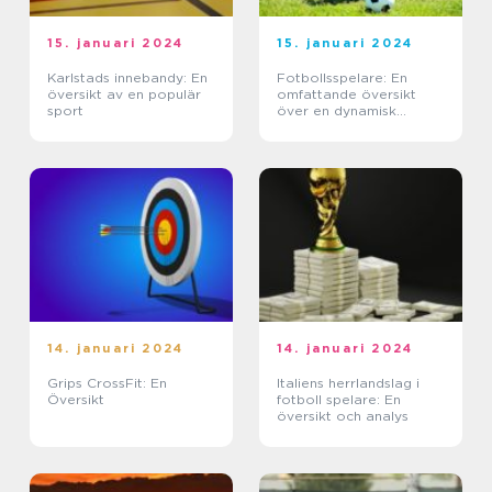
15. januari 2024
15. januari 2024
Karlstads innebandy: En
Fotbollsspelare: En
översikt av en populär
omfattande översikt
sport
över en dynamisk
idrottare
14. januari 2024
14. januari 2024
Grips CrossFit: En
Italiens herrlandslag i
Översikt
fotboll spelare: En
översikt och analys