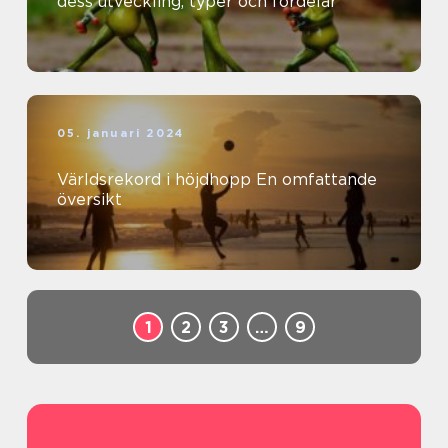
dess utveckling, typer och fördelar
05. januari 2024
Världsrekord i höjdhopp En omfattande
översikt
1
2
3
…
9