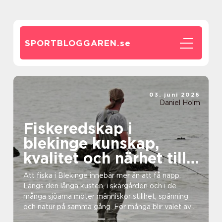
SPORTBLOGGAREN.
se
03. juni 2026
Daniel Holm
Fiskeredskap i
blekinge kunskap,
kvalitet och närhet till
havet
Att fiska i Blekinge innebär mer än att få napp.
Längs den långa kusten, i skärgården och i de
många sjöarna möter människor stillhet, spänning
och natur på samma gång. För många blir valet av
fiskere...