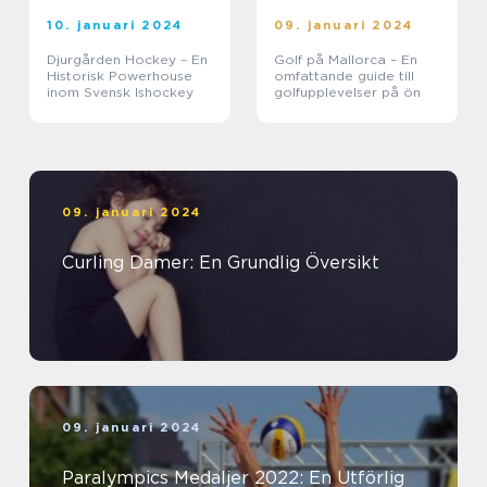
10. januari 2024
09. januari 2024
Djurgården Hockey – En
Golf på Mallorca – En
Historisk Powerhouse
omfattande guide till
inom Svensk Ishockey
golfupplevelser på ön
09. januari 2024
Curling Damer: En Grundlig Översikt
09. januari 2024
Paralympics Medaljer 2022: En Utförlig