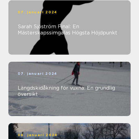
07. januari 2024
Sarah Sjöström Final: En
Mästerskapssimgalas Högsta Höjdpunkt
07. januari 2024
Längdskidåkning för vuxna: En grundlig
översikt
06. januari 2024