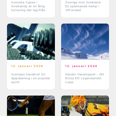
Svenska Cupen i
Sverige mot Grekland:
innebandy är en årlig
En spännande kamp i
turnering där lag från
VM-kvalet
hela Sverige tävlar om
att bli mästare
12. januari 2024
12. januari 2024
Sveriges handboll: En
Inleder Vasaloppet – Att
djupdykning i en populär
Börja Ett Legendariskt
sport
Lopp